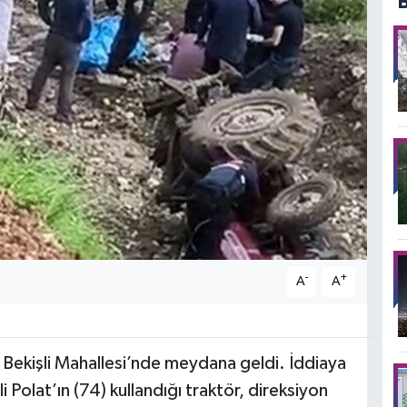
-
+
A
A
l Bekişli Mahallesi’nde meydana geldi. İddiaya
li Polat’ın (74) kullandığı traktör, direksiyon