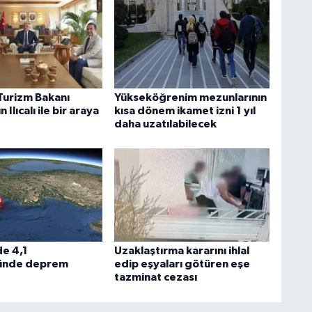
 Turizm Bakanı
Yükseköğrenim mezunlarının
 Ilıcalı ile bir araya
kısa dönem ikamet izni 1 yıl
daha uzatılabilecek
e 4,1
Uzaklaştırma kararını ihlal
ünde deprem
edip eşyaları götüren eşe
tazminat cezası