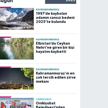
Bugün
2025
KAHRAMANMARAŞ
1997’de kaybolan
adamın cansız bedeni
2025’te bulundu
KAHRAMANMARAŞ
Elbistan’da Ceyhan
Nehri'ne giren bir kişi
hayatını kaybetti
KAHRAMANMARAŞ
Kahramanmaraş’ın en
çok tercih edilen zirve
mekanı
ONİKİŞUBAT
Onikişubat
Belediyesi’nden