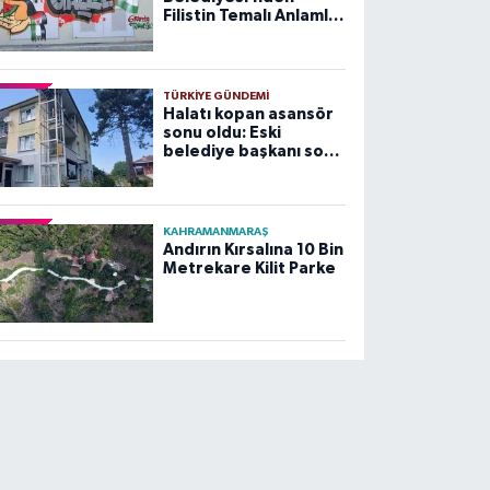
Filistin Temalı Anlamlı
Çalışma
TÜRKIYE GÜNDEMI
Halatı kopan asansör
sonu oldu: Eski
belediye başkanı son
yolculuğuna uğurlandı
KAHRAMANMARAŞ
Andırın Kırsalına 10 Bin
Metrekare Kilit Parke