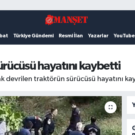
ubat
Türkiye Gündemi
Resmi İlan
Yazarlar
YouTube
ürücüsü hayatını kaybetti
k devrilen traktörün sürücüsü hayatını kay
Y