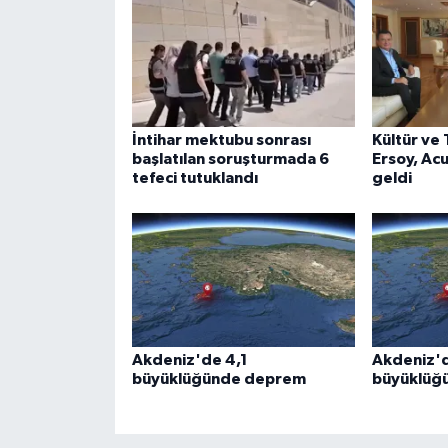
İntihar mektubu sonrası
Kültür ve
başlatılan soruşturmada 6
Ersoy, Acun
tefeci tutuklandı
geldi
Akdeniz'de 4,1
Akdeniz'd
büyüklüğünde deprem
büyüklüğ