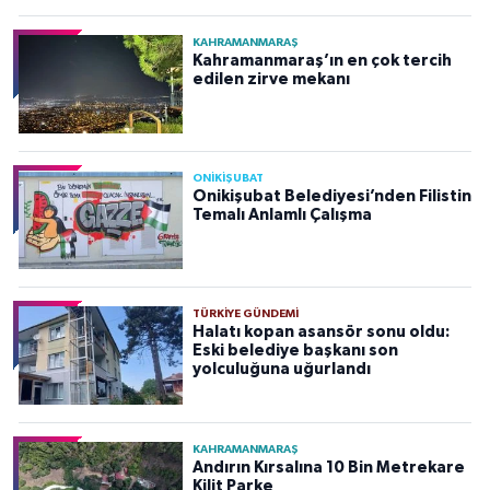
KAHRAMANMARAŞ
Kahramanmaraş’ın en çok tercih
edilen zirve mekanı
ONİKİŞUBAT
Onikişubat Belediyesi’nden Filistin
Temalı Anlamlı Çalışma
TÜRKIYE GÜNDEMI
Halatı kopan asansör sonu oldu:
Eski belediye başkanı son
yolculuğuna uğurlandı
KAHRAMANMARAŞ
Andırın Kırsalına 10 Bin Metrekare
Kilit Parke