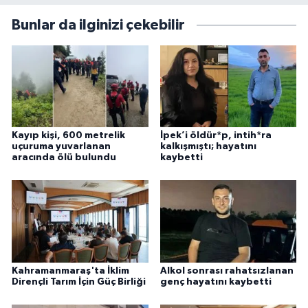
Bunlar da ilginizi çekebilir
Kayıp kişi, 600 metrelik
İpek’i öldür*p, intih*ra
uçuruma yuvarlanan
kalkışmıştı; hayatını
aracında ölü bulundu
kaybetti
Kahramanmaraş'ta İklim
Alkol sonrası rahatsızlanan
Dirençli Tarım İçin Güç Birliği
genç hayatını kaybetti