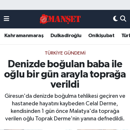
Künye
Kahramanmaraş Nöbetçi Eczaneler
Kahramanmaraş
Dulkadiroğlu
Onikişubat
Tür
DULKADİROĞLU
Kahramanmaraş Hava Durumu
KAHRAMANMARAŞ
Kahramanmaraş Trafik Yoğunluk Haritası
TÜRKIYE GÜNDEMI
Denizde boğulan baba ile
ONİKİŞUBAT
Süper Lig Puan Durumu ve Fikstür
oğlu bir gün arayla toprağa
ÖZEL HABER
Tüm Manşetler
verildi
Giresun'da denizde boğulma tehlikesi geçiren ve
Künye
Son Dakika Haberleri
hastanede hayatını kaybeden Celal Derme,
kendisinden 1 gün önce Malatya'da toprağa
Haber Arşivi
verilen oğlu Toprak Derme'nin yanına defnedildi.