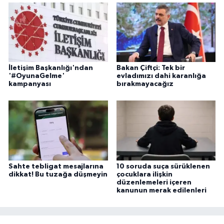
İletişim Başkanlığı'ndan
Bakan Çiftçi: Tek bir
'#OyunaGelme'
evladımızı dahi karanlığa
kampanyası
bırakmayacağız
Sahte tebligat mesajlarına
10 soruda suça sürüklenen
dikkat! Bu tuzağa düşmeyin
çocuklara ilişkin
düzenlemeleri içeren
kanunun merak edilenleri