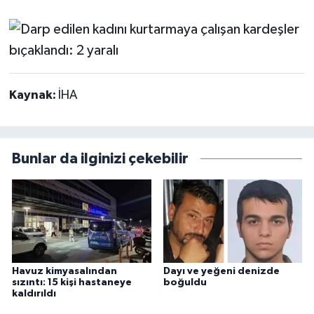
Kaynak:
İHA
Bunlar da ilginizi çekebilir
Havuz kimyasalından
Dayı ve yeğeni denizde
sızıntı: 15 kişi hastaneye
boğuldu
kaldırıldı