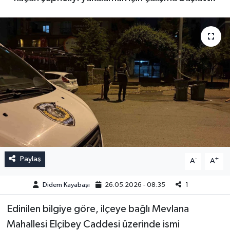
Paylaş
-
+
A
A
Didem Kayabaşı
26.05.2026 - 08:35
1
Edinilen bilgiye göre, ilçeye bağlı Mevlana
Mahallesi Elçibey Caddesi üzerinde ismi