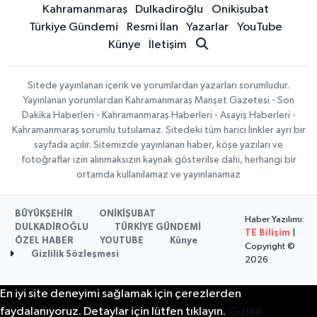
Kahramanmaraş
Dulkadiroğlu
Onikişubat
Türkiye Gündemi
Resmi İlan
Yazarlar
YouTube
Künye
İletişim
Sitede yayınlanan içerik ve yorumlardan yazarları sorumludur.
Yayınlanan yorumlardan Kahramanmaraş Manşet Gazetesi - Son
Dakika Haberleri - Kahramanmaraş Haberleri - Asayiş Haberleri -
Kahramanmaraş sorumlu tutulamaz. Sitedeki tüm harici linkler ayrı bir
sayfada açılır. Sitemizde yayınlanan haber, köşe yazıları ve
fotoğraflar izin alınmaksızın kaynak gösterilse dahi, herhangi bir
ortamda kullanılamaz ve yayınlanamaz
BÜYÜKŞEHİR
ONİKİŞUBAT
Haber Yazılımı:
DULKADİROĞLU
TÜRKİYE GÜNDEMİ
TE Bilişim
|
ÖZEL HABER
YOUTUBE
Künye
Copyright ©
Gizlilik Sözleşmesi
2026
En iyi site deneyimi sağlamak için çerezlerden
faydalanıyoruz. Detaylar için lütfen tıklayın.
Gizlilik