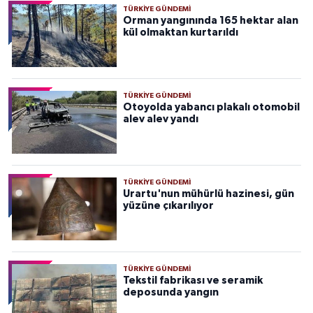
TÜRKIYE GÜNDEMI
Orman yangınında 165 hektar alan
kül olmaktan kurtarıldı
TÜRKIYE GÜNDEMI
Otoyolda yabancı plakalı otomobil
alev alev yandı
TÜRKIYE GÜNDEMI
Urartu'nun mühürlü hazinesi, gün
yüzüne çıkarılıyor
TÜRKIYE GÜNDEMI
Tekstil fabrikası ve seramik
deposunda yangın