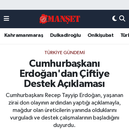
Künye
Kahramanmaraş Nöbetçi Eczaneler
Kahramanmaraş
Dulkadiroğlu
Onikişubat
Tür
DULKADİROĞLU
Kahramanmaraş Hava Durumu
KAHRAMANMARAŞ
Kahramanmaraş Trafik Yoğunluk Haritası
TÜRKIYE GÜNDEMI
Cumhurbaşkanı
ONİKİŞUBAT
Süper Lig Puan Durumu ve Fikstür
Erdoğan'dan Çiftiye
ÖZEL HABER
Tüm Manşetler
Destek Açıklaması
Cumhurbaşkanı Recep Tayyip Erdoğan, yaşanan
Künye
Son Dakika Haberleri
zirai don olayının ardından yaptığı açıklamayla,
mağdur olan üreticilerin yanında olduklarını
Haber Arşivi
vurguladı ve destek çalışmalarının başladığını
duyurdu.