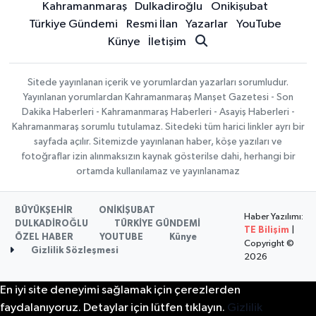
Kahramanmaraş
Dulkadiroğlu
Onikişubat
Türkiye Gündemi
Resmi İlan
Yazarlar
YouTube
Künye
İletişim
Sitede yayınlanan içerik ve yorumlardan yazarları sorumludur.
Yayınlanan yorumlardan Kahramanmaraş Manşet Gazetesi - Son
Dakika Haberleri - Kahramanmaraş Haberleri - Asayiş Haberleri -
Kahramanmaraş sorumlu tutulamaz. Sitedeki tüm harici linkler ayrı bir
sayfada açılır. Sitemizde yayınlanan haber, köşe yazıları ve
fotoğraflar izin alınmaksızın kaynak gösterilse dahi, herhangi bir
ortamda kullanılamaz ve yayınlanamaz
BÜYÜKŞEHİR
ONİKİŞUBAT
Haber Yazılımı:
DULKADİROĞLU
TÜRKİYE GÜNDEMİ
TE Bilişim
|
ÖZEL HABER
YOUTUBE
Künye
Copyright ©
Gizlilik Sözleşmesi
2026
En iyi site deneyimi sağlamak için çerezlerden
faydalanıyoruz. Detaylar için lütfen tıklayın.
Gizlilik