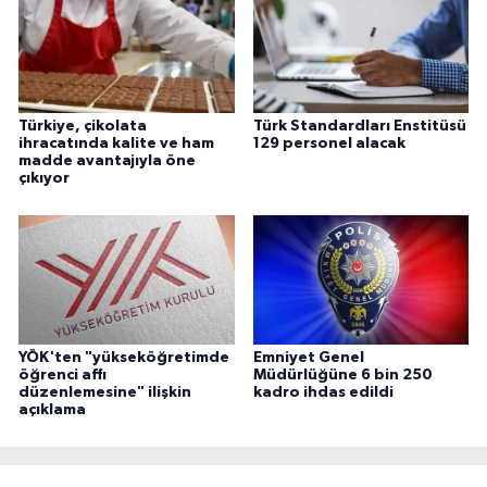
Türkiye, çikolata
Türk Standardları Enstitüsü
ihracatında kalite ve ham
129 personel alacak
madde avantajıyla öne
çıkıyor
YÖK'ten "yükseköğretimde
Emniyet Genel
öğrenci affı
Müdürlüğüne 6 bin 250
düzenlemesine" ilişkin
kadro ihdas edildi
açıklama