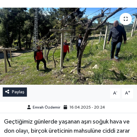
Paylaş
-
+
A
A
Emrah Özdemir
16.04.2025 - 20:24
Geçtiğimiz günlerde yaşanan aşırı soğuk hava ve
don olayı, birçok üreticinin mahsulüne ciddi zarar