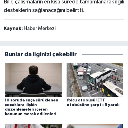
Bilir, çalışmaların en kısa sürede tamamlanarak ilgili
desteklerin sağlanacağını belirtti.
Kaynak:
Haber Merkezi
Bunlar da ilginizi çekebilir
10 soruda suça sürüklenen
Yolcu otobüsü İETT
çocuklara ilişkin
otobüsüne çarptı: 5 yaralı
düzenlemeleri içeren
kanunun merak edilenleri