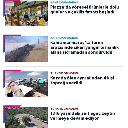
KAHRAMANMARAŞ
Piazza’da yöresel ürünlerle dolu
günler ve çekiliş fırsatı başladı
KAHRAMANMARAŞ
Kahramanmaraş'ta tarım
arazisinde çıkan yangın ormanlık
alana sıçramadan söndürüldü
TÜRKIYE GÜNDEMI
Kazada ölen aynı aileden 4 kişi
toprağa verildi
TÜRKIYE GÜNDEMI
1316 yaşındaki anıt ağaç zeytin
vermeye devam ediyor