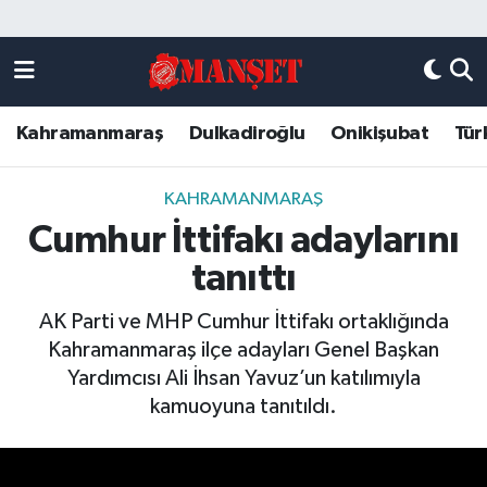
Künye
Kahramanmaraş Nöbetçi Eczaneler
Kahramanmaraş
Dulkadiroğlu
Onikişubat
Tür
DULKADİROĞLU
Kahramanmaraş Hava Durumu
KAHRAMANMARAŞ
Kahramanmaraş Trafik Yoğunluk Haritası
KAHRAMANMARAŞ
Cumhur İttifakı adaylarını
ONİKİŞUBAT
Süper Lig Puan Durumu ve Fikstür
tanıttı
ÖZEL HABER
Tüm Manşetler
AK Parti ve MHP Cumhur İttifakı ortaklığında
Kahramanmaraş ilçe adayları Genel Başkan
Künye
Son Dakika Haberleri
Yardımcısı Ali İhsan Yavuz’un katılımıyla
kamuoyuna tanıtıldı.
Haber Arşivi