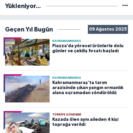
Yükleniyor...
Geçen Yıl Bugün
09 Ağustos 2025
KAHRAMANMARAŞ
Piazza’da yöresel ürünlerle dolu
günler ve çekiliş fırsatı başladı
KAHRAMANMARAŞ
Kahramanmaraş'ta tarım
arazisinde çıkan yangın ormanlık
alana sıçramadan söndürüldü
TÜRKIYE GÜNDEMI
Kazada ölen aynı aileden 4 kişi
toprağa verildi