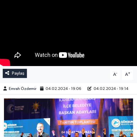
Paylaş
-
+
A
A
Emrah Özdemir
04.02.2024 - 19:06
04.02.2024 - 19:14