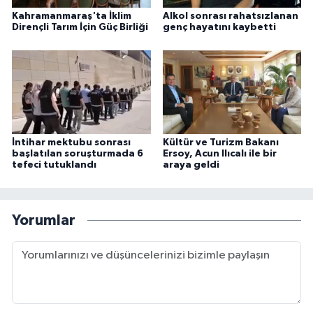
Kahramanmaraş'ta İklim
Alkol sonrası rahatsızlanan
Dirençli Tarım İçin Güç Birliği
genç hayatını kaybetti
İntihar mektubu sonrası
Kültür ve Turizm Bakanı
başlatılan soruşturmada 6
Ersoy, Acun Ilıcalı ile bir
tefeci tutuklandı
araya geldi
Yorumlar