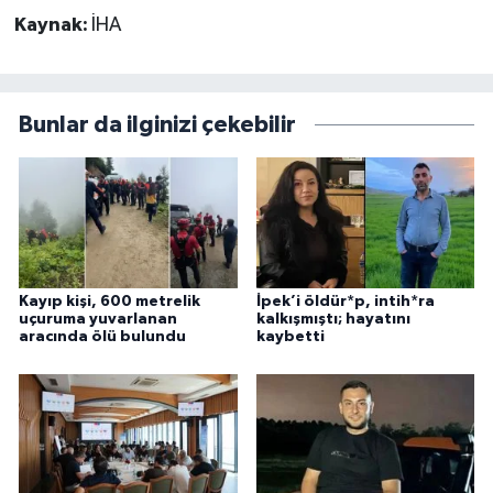
Kaynak:
İHA
Bunlar da ilginizi çekebilir
Kayıp kişi, 600 metrelik
İpek’i öldür*p, intih*ra
uçuruma yuvarlanan
kalkışmıştı; hayatını
aracında ölü bulundu
kaybetti