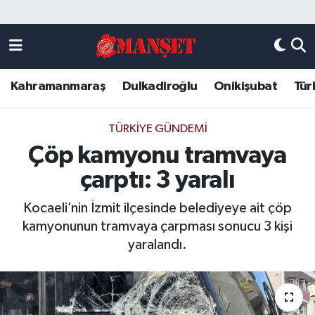
Künye
Kahramanmaraş Nöbetçi Eczaneler
Kahramanmaraş
Dulkadiroğlu
Onikişubat
Tür
DULKADİROĞLU
Kahramanmaraş Hava Durumu
KAHRAMANMARAŞ
Kahramanmaraş Trafik Yoğunluk Haritası
TÜRKIYE GÜNDEMI
Çöp kamyonu tramvaya
ONİKİŞUBAT
Süper Lig Puan Durumu ve Fikstür
çarptı: 3 yaralı
ÖZEL HABER
Tüm Manşetler
Kocaeli’nin İzmit ilçesinde belediyeye ait çöp
kamyonunun tramvaya çarpması sonucu 3 kişi
Künye
Son Dakika Haberleri
yaralandı.
Haber Arşivi