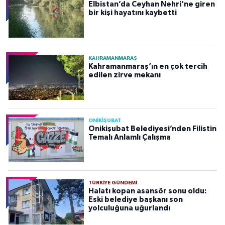
Elbistan’da Ceyhan Nehri'ne giren
bir kişi hayatını kaybetti
KAHRAMANMARAŞ
Kahramanmaraş’ın en çok tercih
edilen zirve mekanı
ONİKİŞUBAT
Onikişubat Belediyesi’nden Filistin
Temalı Anlamlı Çalışma
TÜRKIYE GÜNDEMI
Halatı kopan asansör sonu oldu:
Eski belediye başkanı son
yolculuğuna uğurlandı