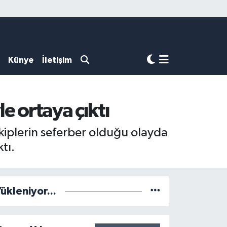
Künye
İletişim
e ortaya çıktı
iplerin seferber olduğu olayda
tı.
ükleniyor...