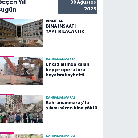
Geçen Yıl
08 Ağustos
Bugün
2025
RESMİ İLAN
BİNA İNŞAATI
YAPTIRILACAKTIR
KAHRAMANMARAŞ
Enkaz altında kalan
kepçe operatörü
hayatını kaybetti
KAHRAMANMARAŞ
Kahramanmaraş'ta
yıkımı süren bina çöktü
KAHRAMANMARAŞ