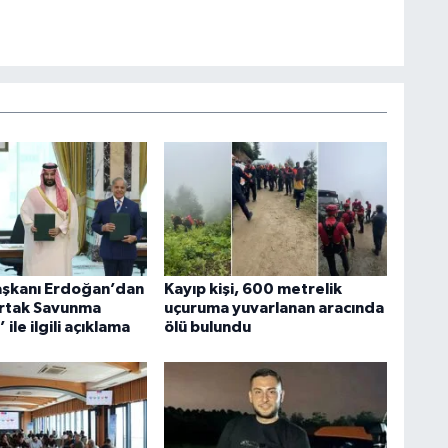
şkanı Erdoğan’dan
Kayıp kişi, 600 metrelik
rtak Savunma
uçuruma yuvarlanan aracında
ile ilgili açıklama
ölü bulundu