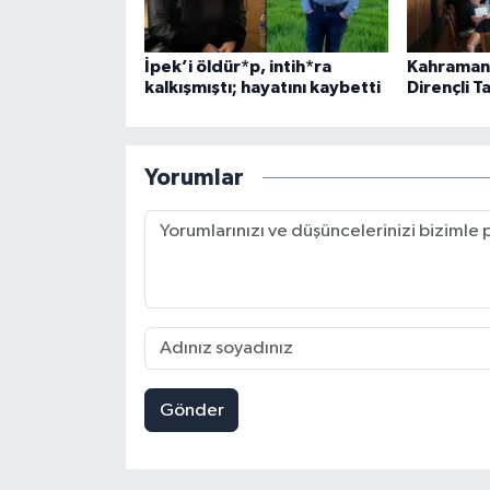
İpek’i öldür*p, intih*ra
Kahramanm
kalkışmıştı; hayatını kaybetti
Dirençli Ta
Yorumlar
Gönder