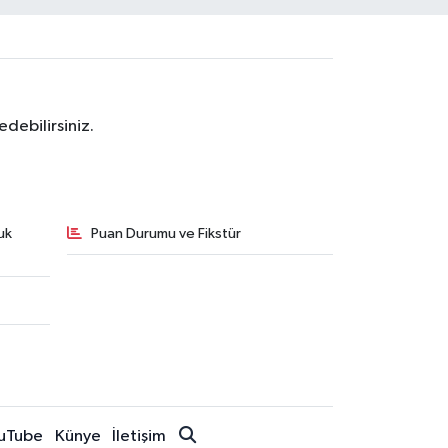
debilirsiniz.
uk
Puan Durumu ve Fikstür
uTube
Künye
İletişim