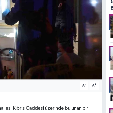
-
+
A
A
llesi Kıbrıs Caddesi üzerinde bulunan bir