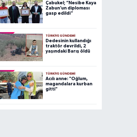
Çabukel; “Nesibe Kaya
Zabun’un diploması
gasp edildi”
TÜRKIYE GÜNDEMI
Dedesinin kullandığı
traktör devrildi, 2
yaşındaki Barış öldü
TÜRKIYE GÜNDEMI
Acılı anne: "Oğlum,
magandalara kurban
gitti"