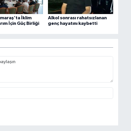
araş'ta İklim
Alkol sonrası rahatsızlanan
rım İçin Güç Birliği
genç hayatını kaybetti