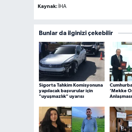
Kaynak:
İHA
Bunlar da ilginizi çekebilir
Sigorta Tahkim Komisyonuna
Cumhurba
yapılacak başvurular için
‘Mekke O
"uyuşmazlık" uyarısı
Anlaşması’ 