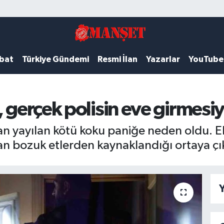
ubat
Türkiye Gündemi
Resmi İlan
Yazarlar
YouTube
 gerçek polisin eve girmesiyl
yayılan kötü koku paniğe neden oldu. Ek
 bozuk etlerden kaynaklandığı ortaya çık
Y