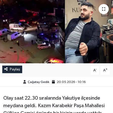
Paylaş
-
+
A
A
Çağatay Gedik
20.05.2026 - 10:16
Olay saat 22.30 sıralarında Yakutiye ilçesinde
meydana geldi. Kazım Karabekir Paşa Mahallesi