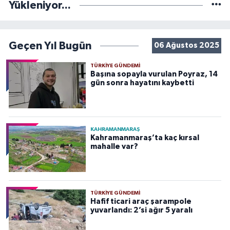
Yükleniyor...
Geçen Yıl Bugün
06 Ağustos 2025
TÜRKIYE GÜNDEMI
Başına sopayla vurulan Poyraz, 14
gün sonra hayatını kaybetti
KAHRAMANMARAŞ
Kahramanmaraş’ta kaç kırsal
mahalle var?
TÜRKIYE GÜNDEMI
Hafif ticari araç şarampole
yuvarlandı: 2’si ağır 5 yaralı