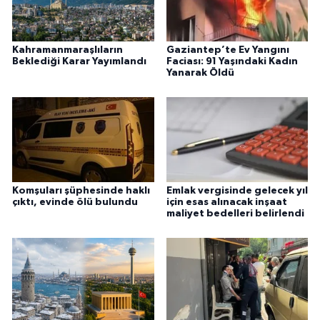
Kahramanmaraşlıların
Gaziantep’te Ev Yangını
Beklediği Karar Yayımlandı
Faciası: 91 Yaşındaki Kadın
Yanarak Öldü
Komşuları şüphesinde haklı
Emlak vergisinde gelecek yıl
çıktı, evinde ölü bulundu
için esas alınacak inşaat
maliyet bedelleri belirlendi