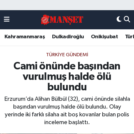
Künye
Kahramanmaraş Nöbetçi Eczaneler
Kahramanmaraş
Dulkadiroğlu
Onikişubat
Tür
DULKADİROĞLU
Kahramanmaraş Hava Durumu
KAHRAMANMARAŞ
Kahramanmaraş Trafik Yoğunluk Haritası
TÜRKIYE GÜNDEMI
Cami önünde başından
ONİKİŞUBAT
Süper Lig Puan Durumu ve Fikstür
vurulmuş halde ölü
ÖZEL HABER
Tüm Manşetler
bulundu
Erzurum’da Alihan Bülbül (32), cami önünde silahla
Künye
Son Dakika Haberleri
başından vurulmuş halde ölü bulundu. Olay
yerinde iki farklı silaha ait boş kovanlar bulan polis
Haber Arşivi
inceleme başlattı.