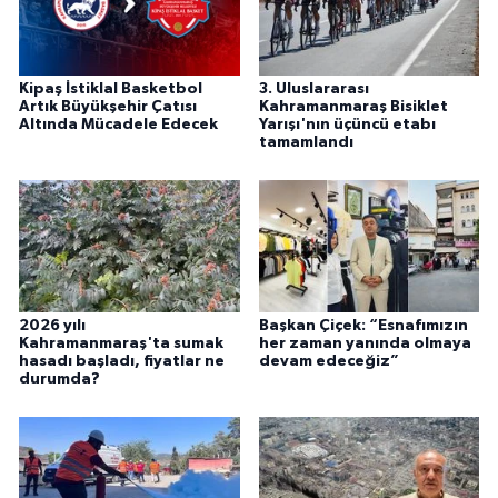
Kipaş İstiklal Basketbol
3. Uluslararası
Artık Büyükşehir Çatısı
Kahramanmaraş Bisiklet
Altında Mücadele Edecek
Yarışı'nın üçüncü etabı
tamamlandı
2026 yılı
Başkan Çiçek: “Esnafımızın
Kahramanmaraş'ta sumak
her zaman yanında olmaya
hasadı başladı, fiyatlar ne
devam edeceğiz”
durumda?