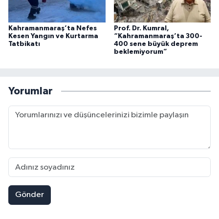
Kahramanmaraş’ta Nefes
Prof. Dr. Kumral,
Kesen Yangın ve Kurtarma
“Kahramanmaraş’ta 300-
Tatbikatı
400 sene büyük deprem
beklemiyorum”
Yorumlar
Gönder