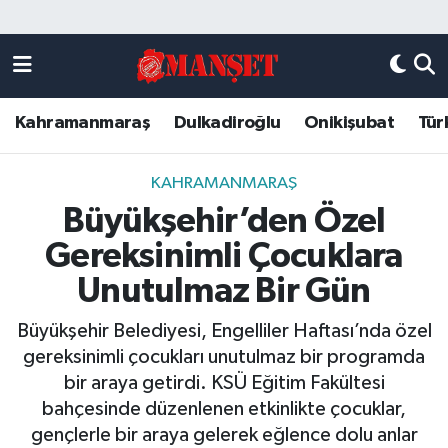
Künye
Kahramanmaraş Nöbetçi Eczaneler
Kahramanmaraş
Dulkadiroğlu
Onikişubat
Tür
DULKADİROĞLU
Kahramanmaraş Hava Durumu
KAHRAMANMARAŞ
Kahramanmaraş Trafik Yoğunluk Haritası
KAHRAMANMARAŞ
Büyükşehir’den Özel
ONİKİŞUBAT
Süper Lig Puan Durumu ve Fikstür
Gereksinimli Çocuklara
ÖZEL HABER
Tüm Manşetler
Unutulmaz Bir Gün
Büyükşehir Belediyesi, Engelliler Haftası’nda özel
Künye
Son Dakika Haberleri
gereksinimli çocukları unutulmaz bir programda
bir araya getirdi. KSÜ Eğitim Fakültesi
Haber Arşivi
bahçesinde düzenlenen etkinlikte çocuklar,
gençlerle bir araya gelerek eğlence dolu anlar