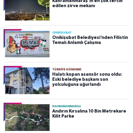
Kahramanmaraş’ın en çok tercih
edilen zirve mekanı
ONİKİŞUBAT
Onikişubat Belediyesi’nden Filistin
Temalı Anlamlı Çalışma
TÜRKIYE GÜNDEMI
Halatı kopan asansör sonu oldu:
Eski belediye başkanı son
yolculuğuna uğurlandı
KAHRAMANMARAŞ
Andırın Kırsalına 10 Bin Metrekare
Kilit Parke