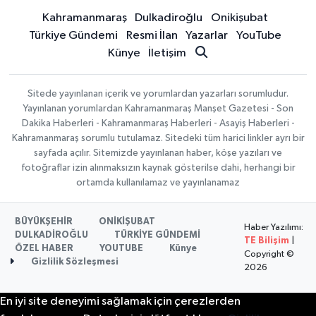
Kahramanmaraş
Dulkadiroğlu
Onikişubat
Türkiye Gündemi
Resmi İlan
Yazarlar
YouTube
Künye
İletişim
Sitede yayınlanan içerik ve yorumlardan yazarları sorumludur.
Yayınlanan yorumlardan Kahramanmaraş Manşet Gazetesi - Son
Dakika Haberleri - Kahramanmaraş Haberleri - Asayiş Haberleri -
Kahramanmaraş sorumlu tutulamaz. Sitedeki tüm harici linkler ayrı bir
sayfada açılır. Sitemizde yayınlanan haber, köşe yazıları ve
fotoğraflar izin alınmaksızın kaynak gösterilse dahi, herhangi bir
ortamda kullanılamaz ve yayınlanamaz
BÜYÜKŞEHİR
ONİKİŞUBAT
Haber Yazılımı:
DULKADİROĞLU
TÜRKİYE GÜNDEMİ
TE Bilişim
|
ÖZEL HABER
YOUTUBE
Künye
Copyright ©
Gizlilik Sözleşmesi
2026
En iyi site deneyimi sağlamak için çerezlerden