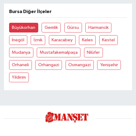
Bursa Diğer İlçeler
Büyükorhan
Gemlik
Gürsu
Harmancik
İnegöl
İznik
Karacabey
Keles
Kestel
Mudanya
Mustafakemalpaşa
Nilüfer
Orhaneli
Orhangazi
Osmangazi
Yenişehir
Yildirim