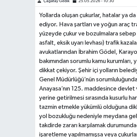
Çağatay Gedik
25.05.2026 - 10:30
Yollarda oluşan çukurlar, hatalar ya da l
ediyor. Hava şartları ve yoğun araç tra
yüzeyde çukur ve bozulmalara sebep ol
asfalt, eksik uyarı levhası) trafik kaza
avukatlarından İbrahim Gödel, Karayol
bakımından sorumlu kamu kurumları, y
dikkat çekiyor. Şehir içi yolların beledi
Genel Müdürlüğü’nün sorumluluğunda 
Anayasa’nın 125. maddesince devlet v
yerine getirilmesi sırasında kusurlu h
tazmin etmekle yükümlü olduğuna dikk
yol bozukluğu nedeniyle meydana gelen
takdirde zararı karşılamak durumundadı
işaretleme yapılmamışsa veya çukurlar