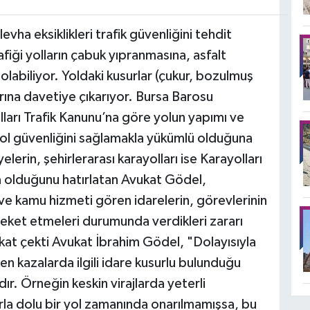
evha eksiklikleri trafik güvenliğini tehdit
fiği yolların çabuk yıpranmasına, asfalt
abiliyor. Yoldaki kusurlar (çukur, bozulmuş
larına davetiye çıkarıyor. Bursa Barosu
ları Trafik Kanunu’na göre yolun yapımı ve
ol güvenliğini sağlamakla yükümlü olduğuna
yelerin, şehirlerarası karayolları ise Karayolları
olduğunu hatırlatan Avukat Gödel,
e kamu hizmeti gören idarelerin, görevlerinin
areket etmeleri durumunda verdikleri zararı
at çekti Avukat İbrahim Gödel, "Dolayısıyla
 kazalarda ilgili idare kusurlu bulunduğu
r. Örneğin keskin virajlarda yeterli
la dolu bir yol zamanında onarılmamışsa, bu