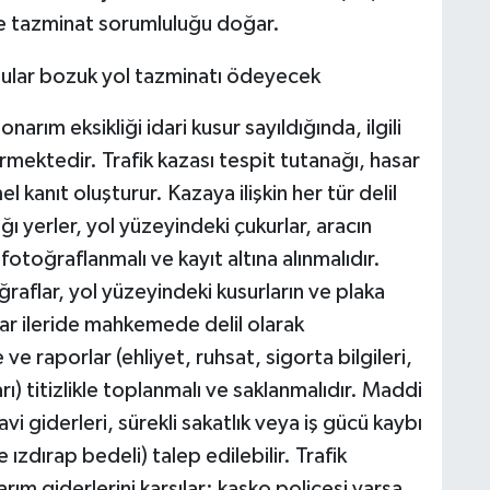
ve tazminat sorumluluğu doğar.
rım eksikliği idari kusur sayıldığında, ilgili
mektedir. Trafik kazası tespit tutanağı, hasar
kanıt oluşturur. Kazaya ilişkin her tür delil
ı yerler, yol yüzeyindeki çukurlar, aracın
r fotoğraflanmalı ve kayıt altına alınmalıdır.
aflar, yol yüzeyindeki kusurların ve plaka
tlar ileride mahkemede delil olarak
 ve raporlar (ehliyet, ruhsat, sigorta bilgileri,
rı) titizlikle toplanmalı ve saklanmalıdır. Maddi
 giderleri, sürekli sakatlık veya iş gücü kaybı
 ızdırap bedeli) talep edilebilir. Trafik
ım giderlerini karşılar; kasko poliçesi varsa