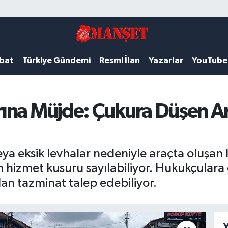
ubat
Türkiye Gündemi
Resmi İlan
Yazarlar
YouTube
ına Müjde: Çukura Düşen Ar
eya eksik levhalar nedeniyle araçta oluşan la
un hizmet kusuru sayılabiliyor. Hukukçulara
dan tazminat talep edebiliyor.
Y