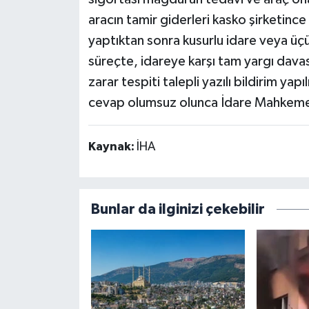
aracın tamir giderleri kasko şirketin
yaptıktan sonra kusurlu idare veya üçün
süreçte, idareye karşı tam yargı dava
zarar tespiti talepli yazılı bildirim y
cevap olumsuz olunca İdare Mahkemesi
Kaynak:
İHA
Bunlar da ilginizi çekebilir