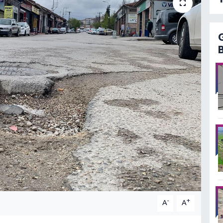
-
+
A
A