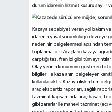
durum idarenin hizmet kusuru sayılır 
Kazaya sebebiyet veren yol bakım ve ona
idarenin yasal sorumluluğu devreye gir
nedeninin belgelenmesi açısından temel 
toplanmalıdır: Araçların kazaya uğradığ
çarptığı taş, fren izi gibi tüm ayrıntıla
Olay yerinin konumunu gösteren fotoğr
bilgileri ile kaza anını belgeleyen kanı
kullanılacaktır. Kazaya ilişkin tüm belge
araç ekspertiz raporları, sağlık raporla
tazminat kapsamında araç hasarı, tedavi
gibi zararlar ile manevi tazminat (acı ve
sigortası mağdurun tedavi ve araç onar