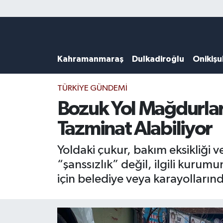
Künye
Kahramanmaraş Nöbetçi Eczaneler
Kahramanmaraş
Dulkadiroğlu
Onikiş
DULKADİROĞLU
Kahramanmaraş Hava Durumu
KAHRAMANMARAŞ
Kahramanmaraş Trafik Yoğunluk Haritası
TÜRKIYE GÜNDEMI
Bozuk Yol Mağdurlar
ONİKİŞUBAT
Süper Lig Puan Durumu ve Fikstür
Tazminat Alabiliyor
ÖZEL HABER
Tüm Manşetler
Yoldaki çukur, bakım eksikliği v
“şanssızlık” değil, ilgili kurum
Künye
Son Dakika Haberleri
için belediye veya karayolların
Haber Arşivi