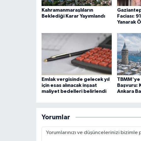
Kahramanmaraşlıların
Gaziantep
Beklediği Karar Yayımlandı
Faciası: 9
Yanarak Ö
Emlak vergisinde gelecek yıl
TBMM'ye 
için esas alınacak inşaat
Başvuru: K
maliyet bedelleri belirlendi
Ankara Ba
Yorumlar