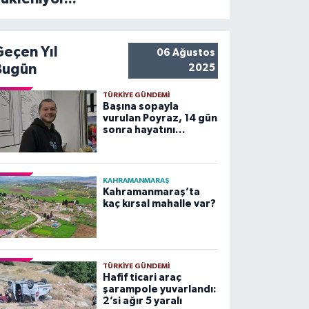
Geçen Yıl
06 Ağustos
Bugün
2025
TÜRKIYE GÜNDEMI
Başına sopayla
vurulan Poyraz, 14 gün
sonra hayatını
kaybetti
KAHRAMANMARAŞ
Kahramanmaraş’ta
kaç kırsal mahalle var?
TÜRKIYE GÜNDEMI
Hafif ticari araç
şarampole yuvarlandı:
2’si ağır 5 yaralı