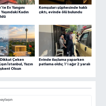
’te Ev Yangını
Komşuları şüphesinde haklı
1 Yaşındaki Kadın
çıktı, evinde ölü bulundu
ldü
Dikkat Çeken
Evinde ilaçlama yaparken
ışın İstanbul, Yazın
patlama oldu; 1’i ağır 2 yaralı
şkent Olsun