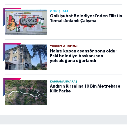
ONİKİŞUBAT
Onikişubat Belediyesi’nden Filistin
Temalı Anlamlı Çalışma
TÜRKIYE GÜNDEMI
Halatı kopan asansör sonu oldu:
Eski belediye başkanı son
yolculuğuna uğurlandı
KAHRAMANMARAŞ
Andırın Kırsalına 10 Bin Metrekare
Kilit Parke