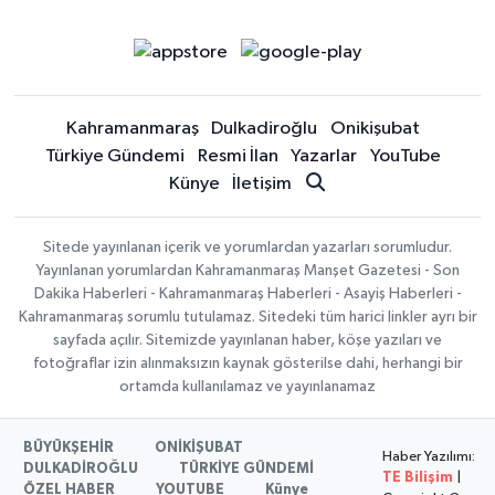
Kahramanmaraş
Dulkadiroğlu
Onikişubat
Türkiye Gündemi
Resmi İlan
Yazarlar
YouTube
Künye
İletişim
Sitede yayınlanan içerik ve yorumlardan yazarları sorumludur.
Yayınlanan yorumlardan Kahramanmaraş Manşet Gazetesi - Son
Dakika Haberleri - Kahramanmaraş Haberleri - Asayiş Haberleri -
Kahramanmaraş sorumlu tutulamaz. Sitedeki tüm harici linkler ayrı bir
sayfada açılır. Sitemizde yayınlanan haber, köşe yazıları ve
fotoğraflar izin alınmaksızın kaynak gösterilse dahi, herhangi bir
ortamda kullanılamaz ve yayınlanamaz
BÜYÜKŞEHİR
ONİKİŞUBAT
Haber Yazılımı:
DULKADİROĞLU
TÜRKİYE GÜNDEMİ
TE Bilişim
|
ÖZEL HABER
YOUTUBE
Künye