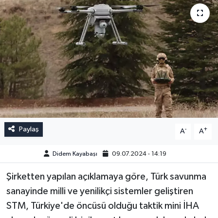
Paylaş
-
+
A
A
Didem Kayabaşı
09.07.2024 - 14:19
Şirketten yapılan açıklamaya göre, Türk savunma
sanayinde milli ve yenilikçi sistemler geliştiren
STM, Türkiye'de öncüsü olduğu taktik mini İHA