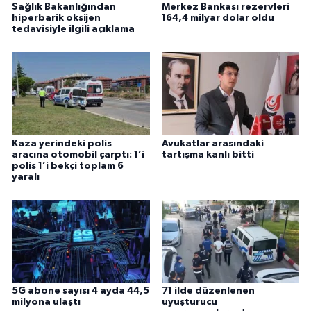
Sağlık Bakanlığından
Merkez Bankası rezervleri
hiperbarik oksijen
164,4 milyar dolar oldu
tedavisiyle ilgili açıklama
Kaza yerindeki polis
Avukatlar arasındaki
aracına otomobil çarptı: 1’i
tartışma kanlı bitti
polis 1’i bekçi toplam 6
yaralı
5G abone sayısı 4 ayda 44,5
71 ilde düzenlenen
milyona ulaştı
uyuşturucu