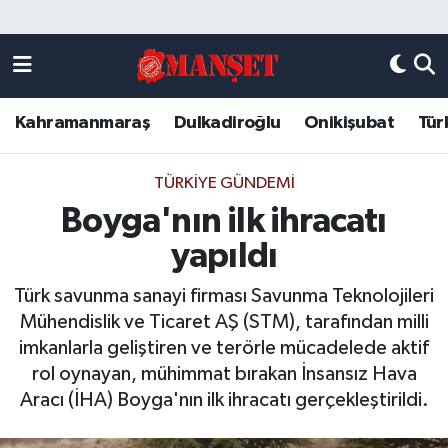
Künye
Kahramanmaraş Nöbetçi Eczaneler
Kahramanmaraş
Dulkadiroğlu
Onikişubat
Tür
DULKADİROĞLU
Kahramanmaraş Hava Durumu
KAHRAMANMARAŞ
Kahramanmaraş Trafik Yoğunluk Haritası
TÜRKIYE GÜNDEMI
Boyga'nın ilk ihracatı
ONİKİŞUBAT
Süper Lig Puan Durumu ve Fikstür
yapıldı
ÖZEL HABER
Tüm Manşetler
Türk savunma sanayi firması Savunma Teknolojileri
Mühendislik ve Ticaret AŞ (STM), tarafından milli
Künye
Son Dakika Haberleri
imkanlarla geliştiren ve terörle mücadelede aktif
rol oynayan, mühimmat bırakan İnsansız Hava
Haber Arşivi
Aracı (İHA) Boyga'nın ilk ihracatı gerçekleştirildi.