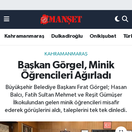
Künye
Kahramanmaraş Nöbetçi Eczaneler
Kahramanmaraş
Dulkadiroğlu
Onikişubat
Tür
DULKADİROĞLU
Kahramanmaraş Hava Durumu
KAHRAMANMARAŞ
Kahramanmaraş Trafik Yoğunluk Haritası
KAHRAMANMARAŞ
Başkan Görgel, Minik
ONİKİŞUBAT
Süper Lig Puan Durumu ve Fikstür
Öğrencileri Ağırladı
ÖZEL HABER
Tüm Manşetler
Büyükşehir Belediye Başkanı Fırat Görgel; Hasan
Balcı, Fatih Sultan Mehmet ve Reşit Gümüşer
Künye
Son Dakika Haberleri
İlkokulundan gelen minik öğrencileri misafir
ederek görüşlerini aldı, taleplerini tek tek dinledi.
Haber Arşivi