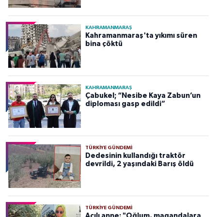
KAHRAMANMARAŞ
Kahramanmaraş'ta yıkımı süren
bina çöktü
KAHRAMANMARAŞ
Çabukel; “Nesibe Kaya Zabun’un
diploması gasp edildi”
TÜRKIYE GÜNDEMI
Dedesinin kullandığı traktör
devrildi, 2 yaşındaki Barış öldü
TÜRKIYE GÜNDEMI
Acılı anne: "Oğlum, magandalara