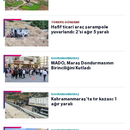
TÜRKIYE GÜNDEMI
Hafif ticari araç şarampole
yuvarlandı: 2’si ağır 5 yaralı
KAHRAMANMARAŞ
MADO, Maraş Dondurmasının
Birinciliğini Kutladı
KAHRAMANMARAŞ
Kahramanmaraş'ta tır kazası: 1
ağır yaralı