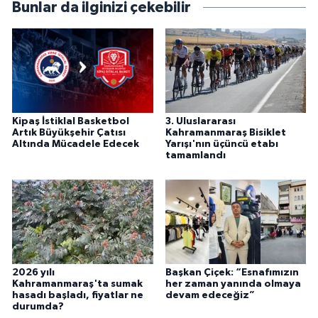
Bunlar da ilginizi çekebilir
Kipaş İstiklal Basketbol
3. Uluslararası
Artık Büyükşehir Çatısı
Kahramanmaraş Bisiklet
Altında Mücadele Edecek
Yarışı'nın üçüncü etabı
tamamlandı
2026 yılı
Başkan Çiçek: “Esnafımızın
Kahramanmaraş'ta sumak
her zaman yanında olmaya
hasadı başladı, fiyatlar ne
devam edeceğiz”
durumda?