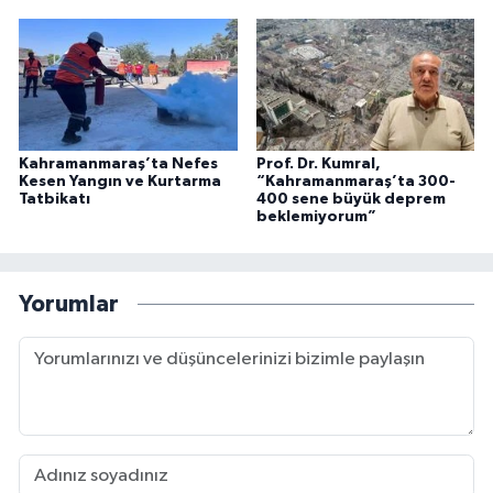
Kahramanmaraş’ta Nefes
Prof. Dr. Kumral,
Kesen Yangın ve Kurtarma
“Kahramanmaraş’ta 300-
Tatbikatı
400 sene büyük deprem
beklemiyorum”
Yorumlar