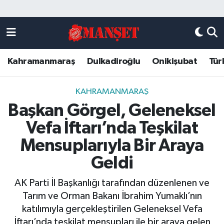
Künye
Kahramanmaraş Nöbetçi Eczaneler
Kahramanmaraş
Dulkadiroğlu
Onikişubat
Tür
DULKADİROĞLU
Kahramanmaraş Hava Durumu
KAHRAMANMARAŞ
Kahramanmaraş Trafik Yoğunluk Haritası
KAHRAMANMARAŞ
Başkan Görgel, Geleneksel
ONİKİŞUBAT
Süper Lig Puan Durumu ve Fikstür
Vefa İftarı’nda Teşkilat
ÖZEL HABER
Tüm Manşetler
Mensuplarıyla Bir Araya
Geldi
Künye
Son Dakika Haberleri
AK Parti İl Başkanlığı tarafından düzenlenen ve
Haber Arşivi
Tarım ve Orman Bakanı İbrahim Yumaklı’nın
katılımıyla gerçekleştirilen Geleneksel Vefa
İftarı’nda teşkilat mensupları ile bir araya gelen