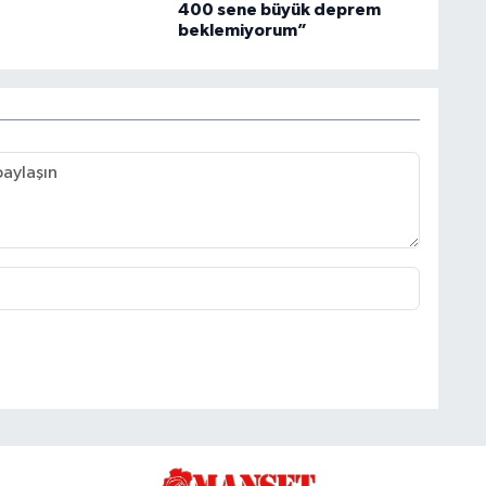
400 sene büyük deprem
beklemiyorum”