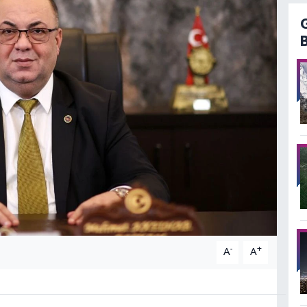
-
+
A
A