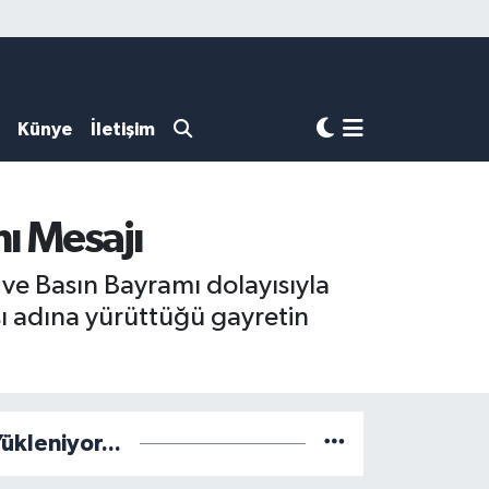
Künye
İletişim
ı Mesajı
e Basın Bayramı dolayısıyla
ı adına yürüttüğü gayretin
ükleniyor...