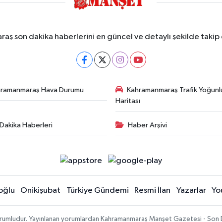
ş son dakika haberlerini en güncel ve detaylı şekilde takip e
hramanmaraş Hava Durumu
Kahramanmaraş Trafik Yoğunl
Haritası
Dakika Haberleri
Haber Arşivi
oğlu
Onikişubat
Türkiye Gündemi
Resmi İlan
Yazarlar
Yo
sorumludur. Yayınlanan yorumlardan Kahramanmaraş Manşet Gazetesi - Son 