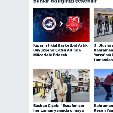
Bunlar da ilginizi çekebilir
Kipaş İstiklal Basketbol Artık
3. Uluslar
Büyükşehir Çatısı Altında
Kahramanm
Mücadele Edecek
Yarışı'nın
tamamlan
Başkan Çiçek: “Esnafımızın
Kahraman
her zaman yanında olmaya
Kesen Yan