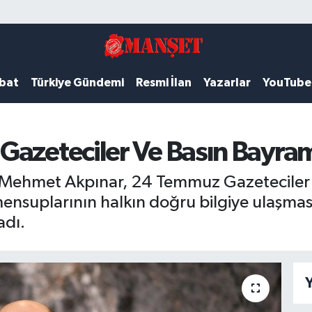
ubat
Türkiye Gündemi
Resmi İlan
Yazarlar
YouTube
Gazeteciler Ve Basın Bayram
 Mehmet Akpınar, 24 Temmuz Gazeteciler v
ensuplarının halkın doğru bilgiye ulaşmas
adı.
Y