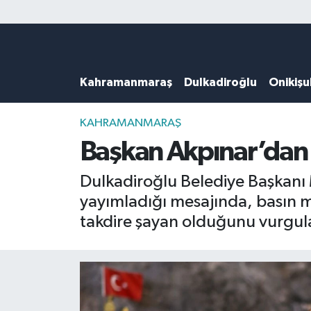
Künye
Kahramanmaraş Nöbetçi Eczaneler
Kahramanmaraş
Dulkadiroğlu
Onikiş
DULKADİROĞLU
Kahramanmaraş Hava Durumu
KAHRAMANMARAŞ
Kahramanmaraş Trafik Yoğunluk Haritası
KAHRAMANMARAŞ
Başkan Akpınar’dan 
ONİKİŞUBAT
Süper Lig Puan Durumu ve Fikstür
Dulkadiroğlu Belediye Başkanı
ÖZEL HABER
Tüm Manşetler
yayımladığı mesajında, basın m
takdire şayan olduğunu vurgul
Künye
Son Dakika Haberleri
Haber Arşivi