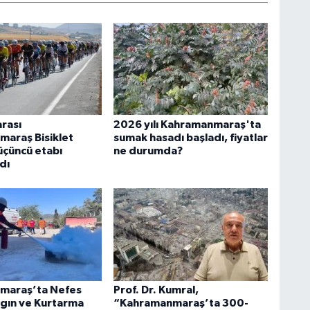
arası
2026 yılı Kahramanmaraş'ta
araş Bisiklet
sumak hasadı başladı, fiyatlar
 üçüncü etabı
ne durumda?
dı
maraş’ta Nefes
Prof. Dr. Kumral,
gın ve Kurtarma
“Kahramanmaraş’ta 300-