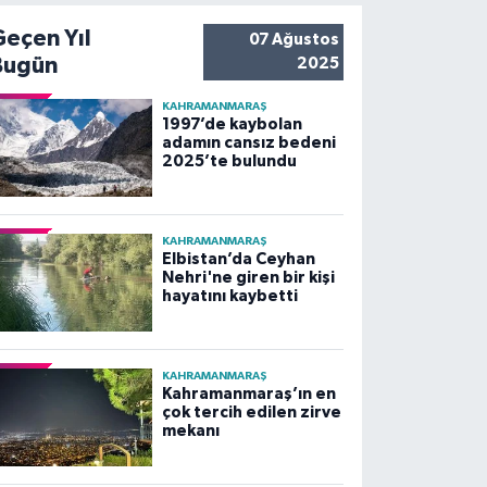
Geçen Yıl
07 Ağustos
Bugün
2025
KAHRAMANMARAŞ
1997’de kaybolan
adamın cansız bedeni
2025’te bulundu
KAHRAMANMARAŞ
Elbistan’da Ceyhan
Nehri'ne giren bir kişi
hayatını kaybetti
KAHRAMANMARAŞ
Kahramanmaraş’ın en
çok tercih edilen zirve
mekanı