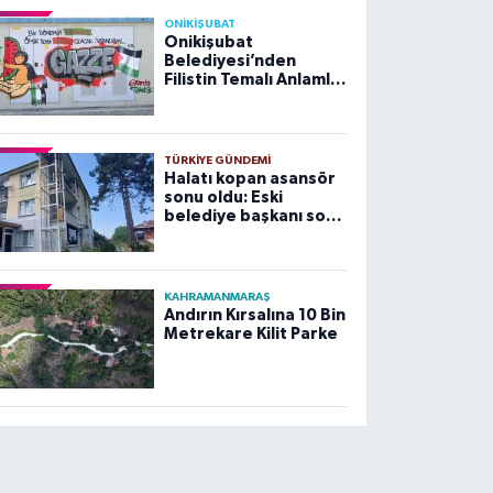
ONİKİŞUBAT
Onikişubat
Belediyesi’nden
Filistin Temalı Anlamlı
Çalışma
TÜRKIYE GÜNDEMI
Halatı kopan asansör
sonu oldu: Eski
belediye başkanı son
yolculuğuna uğurlandı
KAHRAMANMARAŞ
Andırın Kırsalına 10 Bin
Metrekare Kilit Parke