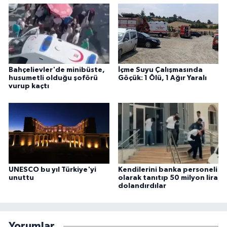
Bahçelievler'de minibüste,
İçme Suyu Çalışmasında
husumetli olduğu şoförü
Göçük: 1 Ölü, 1 Ağır Yaralı
vurup kaçtı
UNESCO bu yıl Türkiye'yi
Kendilerini banka personeli
unuttu
olarak tanıtıp 50 milyon lira
dolandırdılar
Yorumlar