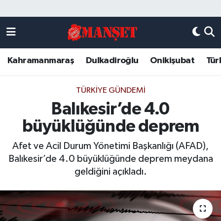
Künye
Kahramanmaraş Nöbetçi Eczaneler
Kahramanmaraş
Dulkadiroğlu
Onikişubat
Tür
DULKADİROĞLU
Kahramanmaraş Hava Durumu
KAHRAMANMARAŞ
Kahramanmaraş Trafik Yoğunluk Haritası
TÜRKIYE GÜNDEMI
Balıkesir’de 4.0
ONİKİŞUBAT
Süper Lig Puan Durumu ve Fikstür
büyüklüğünde deprem
ÖZEL HABER
Tüm Manşetler
Afet ve Acil Durum Yönetimi Başkanlığı (AFAD),
Balıkesir’de 4.0 büyüklüğünde deprem meydana
Künye
Son Dakika Haberleri
geldiğini açıkladı.
Haber Arşivi