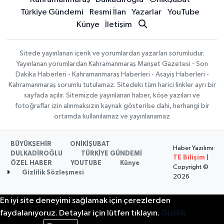
Türkiye Gündemi
Resmi İlan
Yazarlar
YouTube
Künye
İletişim
Sitede yayınlanan içerik ve yorumlardan yazarları sorumludur.
Yayınlanan yorumlardan Kahramanmaraş Manşet Gazetesi - Son
Dakika Haberleri - Kahramanmaraş Haberleri - Asayiş Haberleri -
Kahramanmaraş sorumlu tutulamaz. Sitedeki tüm harici linkler ayrı bir
sayfada açılır. Sitemizde yayınlanan haber, köşe yazıları ve
fotoğraflar izin alınmaksızın kaynak gösterilse dahi, herhangi bir
ortamda kullanılamaz ve yayınlanamaz
BÜYÜKŞEHİR
ONİKİŞUBAT
Haber Yazılımı:
DULKADİROĞLU
TÜRKİYE GÜNDEMİ
TE Bilişim
|
ÖZEL HABER
YOUTUBE
Künye
Copyright ©
Gizlilik Sözleşmesi
2026
En iyi site deneyimi sağlamak için çerezlerden
faydalanıyoruz. Detaylar için lütfen tıklayın.
Gizlilik