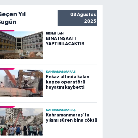
Geçen Yıl
08 Ağustos
Bugün
2025
RESMİ İLAN
BİNA İNŞAATI
YAPTIRILACAKTIR
KAHRAMANMARAŞ
Enkaz altında kalan
kepçe operatörü
hayatını kaybetti
KAHRAMANMARAŞ
Kahramanmaraş'ta
yıkımı süren bina çöktü