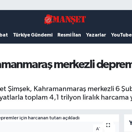
ubat
Türkiye Gündemi
Resmi İlan
Yazarlar
YouTube
manmaraş merkezli depreml
et Şimşek, Kahramanmaraş merkezli 6 Şub
tlarla toplam 4,1 trilyon liralık harcama y
Y
-
+
A
A