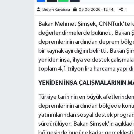
Didem Kayabaşı
09.06.2026 - 12:44
1
Bakan Mehmet Şimşek, CNNTürk'te katı
değerlendirmelerde bulundu. Bakan 
depremlerinin ardından deprem bölges
bir kaynak ayırdığını belirtti. Bakan 
yeniden inşa, ihya ve destek çalışmala
toplam 4,1 trilyon lira harcama yapıldığ
YENİDEN İNŞA ÇALIŞMALARININ MA
Türkiye tarihinin en büyük afetlerinden
depremlerinin ardından bölgede konut
yatırımlarından sosyal destek program
sürdürülüyor. Bakan Şimşek'in açıkladığ
bölgesinde bugüne kadar gerçekleştiril