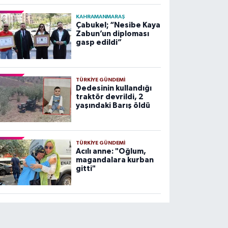
KAHRAMANMARAŞ
Çabukel; “Nesibe Kaya
Zabun’un diploması
gasp edildi”
TÜRKIYE GÜNDEMI
Dedesinin kullandığı
traktör devrildi, 2
yaşındaki Barış öldü
TÜRKIYE GÜNDEMI
Acılı anne: "Oğlum,
magandalara kurban
gitti"