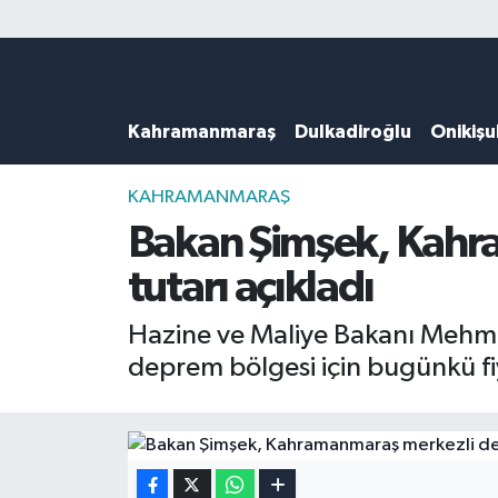
Künye
Kahramanmaraş Nöbetçi Eczaneler
Kahramanmaraş
Dulkadiroğlu
Onikiş
DULKADİROĞLU
Kahramanmaraş Hava Durumu
KAHRAMANMARAŞ
Kahramanmaraş Trafik Yoğunluk Haritası
KAHRAMANMARAŞ
Bakan Şimşek, Kahra
ONİKİŞUBAT
Süper Lig Puan Durumu ve Fikstür
tutarı açıkladı
ÖZEL HABER
Tüm Manşetler
Hazine ve Maliye Bakanı Mehm
deprem bölgesi için bugünkü fiya
Künye
Son Dakika Haberleri
Haber Arşivi