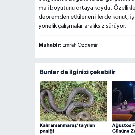
mali boyutunu ortaya koydu. Özellik
depremden etkilenen illerde konut, iş 
yönelik çalışmalar aralıksız sürüyor.
Muhabir:
Emrah Özdemir
Bunlar da ilginizi çekebilir
Kahramanmaraş'ta yılan
Ağustos Fu
paniği
Gününe Z