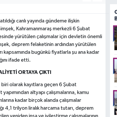
ldığı canlı yayında gündeme ilişkin
Şimşek, Kahramanmaraş merkezli 6 Şubat
inde yürütülen çalışmalar için devletin önemli
Şimşek, deprem felaketinin ardından yürütülen
rı kapsamında bugünkü fiyatlarla şu ana kadar
ını ifade etti.
LİYETİ ORTAYA ÇIKTI
 biri olarak kayıtlara geçen 6 Şubat
 yapımından altyapı çalışmalarına, kamu
larına kadar birçok alanda çalışmalar
ı 4,1 trilyon liralık harcama tutarı, deprem
en yeniden inşa ve iyileştirme çalışmalarının