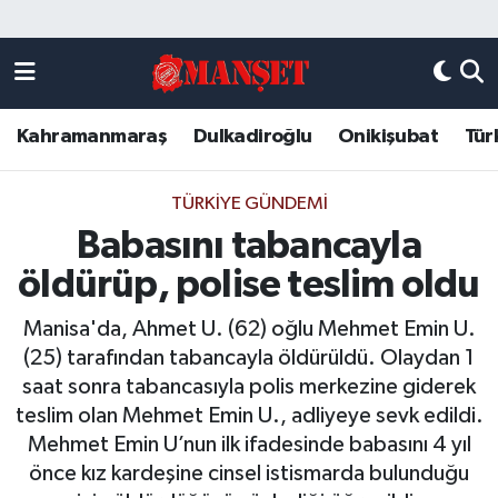
Künye
Kahramanmaraş Nöbetçi Eczaneler
Kahramanmaraş
Dulkadiroğlu
Onikişubat
Tür
DULKADİROĞLU
Kahramanmaraş Hava Durumu
KAHRAMANMARAŞ
Kahramanmaraş Trafik Yoğunluk Haritası
TÜRKIYE GÜNDEMI
Babasını tabancayla
ONİKİŞUBAT
Süper Lig Puan Durumu ve Fikstür
öldürüp, polise teslim oldu
ÖZEL HABER
Tüm Manşetler
Manisa'da, Ahmet U. (62) oğlu Mehmet Emin U.
(25) tarafından tabancayla öldürüldü. Olaydan 1
Künye
Son Dakika Haberleri
saat sonra tabancasıyla polis merkezine giderek
teslim olan Mehmet Emin U., adliyeye sevk edildi.
Haber Arşivi
Mehmet Emin U’nun ilk ifadesinde babasını 4 yıl
önce kız kardeşine cinsel istismarda bulunduğu