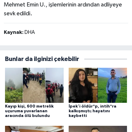
Mehmet Emin U., işlemlerinin ardından adliyeye
sevk edildi.
Kaynak:
DHA
Bunlar da ilginizi çekebilir
Kayıp kişi, 600 metrelik
İpek’i öldür*p, intih*ra
uçuruma yuvarlanan
kalkışmıştı; hayatını
aracında ölü bulundu
kaybetti