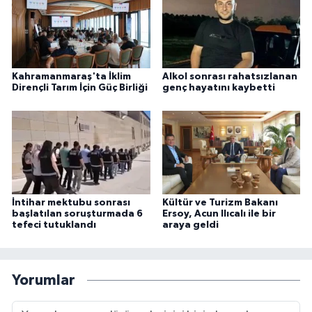
Kahramanmaraş'ta İklim
Alkol sonrası rahatsızlanan
Dirençli Tarım İçin Güç Birliği
genç hayatını kaybetti
İntihar mektubu sonrası
Kültür ve Turizm Bakanı
başlatılan soruşturmada 6
Ersoy, Acun Ilıcalı ile bir
tefeci tutuklandı
araya geldi
Yorumlar