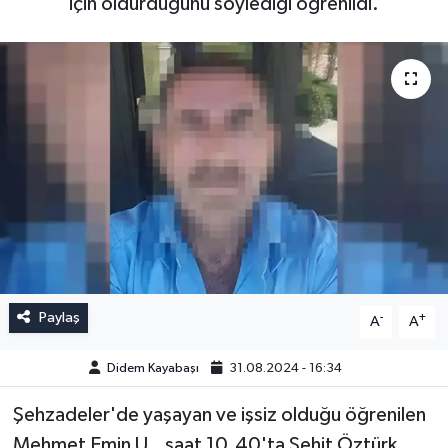
için öldürdüğünü söylediği öğrenildi.
Paylaş
-
+
A
A
Didem Kayabaşı
31.08.2024 - 16:34
Şehzadeler'de yaşayan ve işsiz olduğu öğrenilen
Mehmet Emin U., saat 10.40'ta Şehit Öztürk