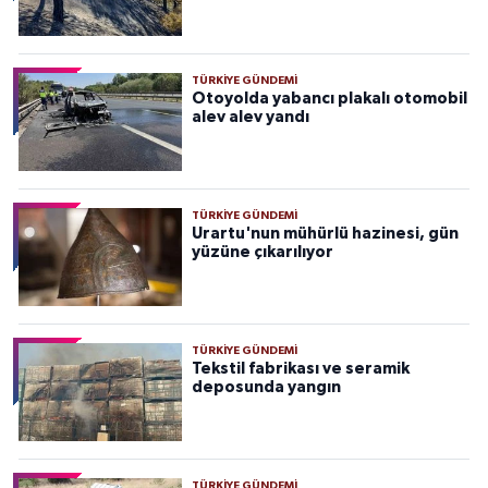
TÜRKIYE GÜNDEMI
Otoyolda yabancı plakalı otomobil
alev alev yandı
TÜRKIYE GÜNDEMI
Urartu'nun mühürlü hazinesi, gün
yüzüne çıkarılıyor
TÜRKIYE GÜNDEMI
Tekstil fabrikası ve seramik
deposunda yangın
TÜRKIYE GÜNDEMI