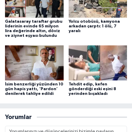
Galatasaray taraftar grubu
Yolcu otobüsü, kamyona
liderinin evinde 65 milyon
arkadan çarptı: 1 ölü, 7
lira değerinde altın, döviz
yaralı
ve ziynet eşyası bulundu
İsim benzerliği yüzünden 10
Tehdit edip, kefen
gün hapis yattı, ‘Pardon’
gönderdiği eski eşini 8
denilerek tahliye edildi
yerinden bıçakladı
Yorumlar