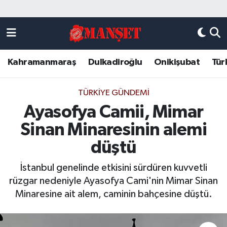
Künye
Kahramanmaraş Nöbetçi Eczaneler
Kahramanmaraş
Dulkadiroğlu
Onikişubat
Tür
DULKADİROĞLU
Kahramanmaraş Hava Durumu
KAHRAMANMARAŞ
Kahramanmaraş Trafik Yoğunluk Haritası
TÜRKIYE GÜNDEMI
Ayasofya Camii, Mimar
ONİKİŞUBAT
Süper Lig Puan Durumu ve Fikstür
Sinan Minaresinin alemi
ÖZEL HABER
Tüm Manşetler
düştü
İstanbul genelinde etkisini sürdüren kuvvetli
Künye
Son Dakika Haberleri
rüzgar nedeniyle Ayasofya Cami'nin Mimar Sinan
Minaresine ait alem, caminin bahçesine düştü.
Haber Arşivi