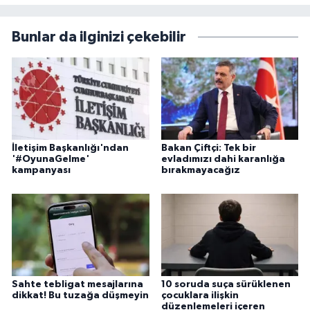
Bunlar da ilginizi çekebilir
İletişim Başkanlığı'ndan
Bakan Çiftçi: Tek bir
'#OyunaGelme'
evladımızı dahi karanlığa
kampanyası
bırakmayacağız
Sahte tebligat mesajlarına
10 soruda suça sürüklenen
dikkat! Bu tuzağa düşmeyin
çocuklara ilişkin
düzenlemeleri içeren