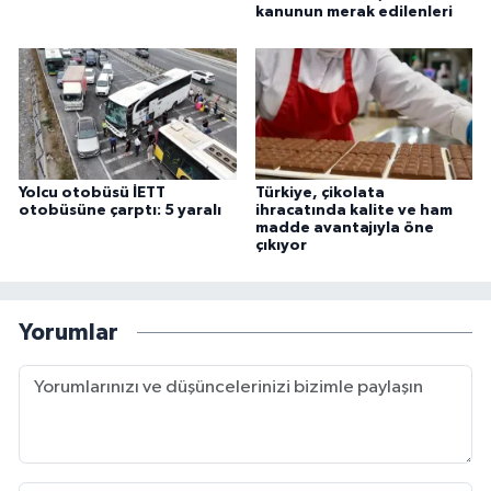
kanunun merak edilenleri
Yolcu otobüsü İETT
Türkiye, çikolata
otobüsüne çarptı: 5 yaralı
ihracatında kalite ve ham
madde avantajıyla öne
çıkıyor
Yorumlar