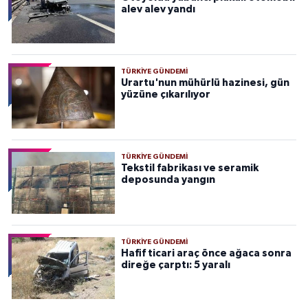
alev alev yandı
TÜRKIYE GÜNDEMI
Urartu'nun mühürlü hazinesi, gün
yüzüne çıkarılıyor
TÜRKIYE GÜNDEMI
Tekstil fabrikası ve seramik
deposunda yangın
TÜRKIYE GÜNDEMI
Hafif ticari araç önce ağaca sonra
direğe çarptı: 5 yaralı