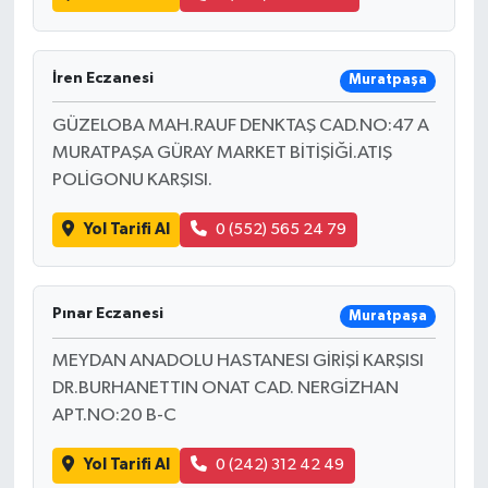
İren Eczanesi
Muratpaşa
GÜZELOBA MAH.RAUF DENKTAŞ CAD.NO:47 A
MURATPAŞA GÜRAY MARKET BİTİŞİĞİ.ATIŞ
POLİGONU KARŞISI.
Yol Tarifi Al
0 (552) 565 24 79
Pınar Eczanesi
Muratpaşa
MEYDAN ANADOLU HASTANESI GİRİŞİ KARŞISI
DR.BURHANETTIN ONAT CAD. NERGİZHAN
APT.NO:20 B-C
Yol Tarifi Al
0 (242) 312 42 49