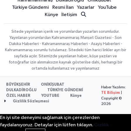
Kahramanmaraş
Dulkadiroğlu
Onikişubat
Türkiye Gündemi
Resmi İlan
Yazarlar
YouTube
Künye
İletişim
Sitede yayınlanan içerik ve yorumlardan yazarları sorumludur.
Yayınlanan yorumlardan Kahramanmaraş Manşet Gazetesi - Son
Dakika Haberleri - Kahramanmaraş Haberleri - Asayiş Haberleri -
Kahramanmaraş sorumlu tutulamaz. Sitedeki tüm harici linkler ayrı bir
sayfada açılır. Sitemizde yayınlanan haber, köşe yazıları ve
fotoğraflar izin alınmaksızın kaynak gösterilse dahi, herhangi bir
ortamda kullanılamaz ve yayınlanamaz
BÜYÜKŞEHİR
ONİKİŞUBAT
Haber Yazılımı:
DULKADİROĞLU
TÜRKİYE GÜNDEMİ
TE Bilişim
|
ÖZEL HABER
YOUTUBE
Künye
Copyright ©
Gizlilik Sözleşmesi
2026
En iyi site deneyimi sağlamak için çerezlerden
faydalanıyoruz. Detaylar için lütfen tıklayın.
Gizlilik