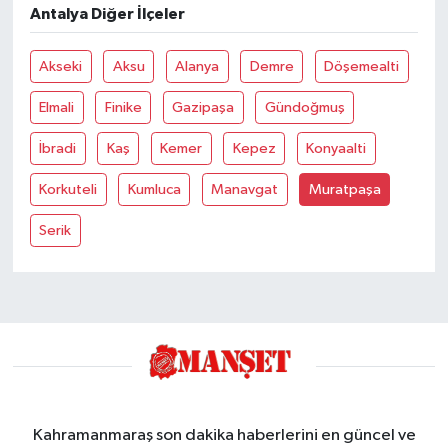
Antalya Diğer İlçeler
Akseki
Aksu
Alanya
Demre
Döşemealti
Elmali
Finike
Gazipaşa
Gündoğmuş
İbradi
Kaş
Kemer
Kepez
Konyaalti
Korkuteli
Kumluca
Manavgat
Muratpaşa
Serik
Kahramanmaraş son dakika haberlerini en güncel ve