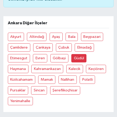
Ankara Diğer İlçeler
Akyurt
Altindağ
Ayaş
Bala
Beypazari
Çamlidere
Çankaya
Çubuk
Elmadağ
Etimesgut
Evren
Gölbaşi
Güdül
Haymana
Kahramankazan
Kalecik
Keçiören
Kizilcahamam
Mamak
Nallihan
Polatli
Pursaklar
Sincan
Şereflikoçhisar
Yenimahalle