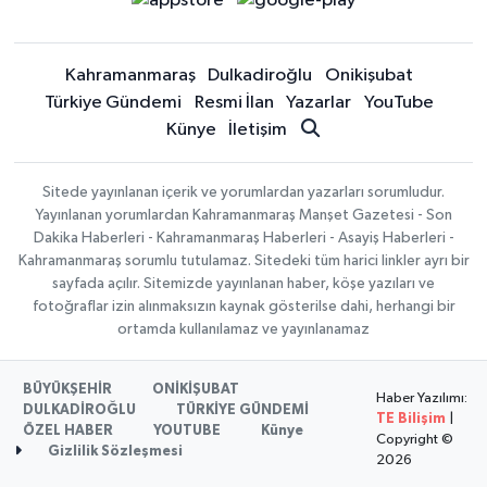
Kahramanmaraş
Dulkadiroğlu
Onikişubat
Türkiye Gündemi
Resmi İlan
Yazarlar
YouTube
Künye
İletişim
Sitede yayınlanan içerik ve yorumlardan yazarları sorumludur.
Yayınlanan yorumlardan Kahramanmaraş Manşet Gazetesi - Son
Dakika Haberleri - Kahramanmaraş Haberleri - Asayiş Haberleri -
Kahramanmaraş sorumlu tutulamaz. Sitedeki tüm harici linkler ayrı bir
sayfada açılır. Sitemizde yayınlanan haber, köşe yazıları ve
fotoğraflar izin alınmaksızın kaynak gösterilse dahi, herhangi bir
ortamda kullanılamaz ve yayınlanamaz
BÜYÜKŞEHİR
ONİKİŞUBAT
Haber Yazılımı:
DULKADİROĞLU
TÜRKİYE GÜNDEMİ
TE Bilişim
|
ÖZEL HABER
YOUTUBE
Künye
Copyright ©
Gizlilik Sözleşmesi
2026