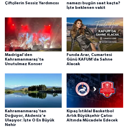
Çiftçilerin Sessiz Yardımcısı
namazı bugün saat kaçta?
İşte beklenen vakit
Madrigal’den
Funda Arar, Cumartesi
Kahramanmaraş’ta
Günü KAFUM’da Sahne
Unutulmaz Konser
Alacak
Kahramanmaraş'tan
Kipaş İstiklal Basketbol
Doğuyor, Akdeniz'e
Artık Büyükşehir Çatısı
Ulaşıyor: İşte O En Büyük
Altında Mücadele Edecek
Nehir