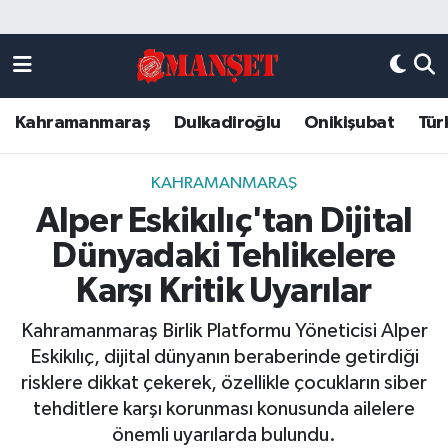
Künye
Kahramanmaraş Nöbetçi Eczaneler
Kahramanmaraş
Dulkadiroğlu
Onikişubat
Tür
DULKADİROĞLU
Kahramanmaraş Hava Durumu
KAHRAMANMARAŞ
Kahramanmaraş Trafik Yoğunluk Haritası
KAHRAMANMARAŞ
Alper Eskikılıç'tan Dijital
ONİKİŞUBAT
Süper Lig Puan Durumu ve Fikstür
Dünyadaki Tehlikelere
ÖZEL HABER
Tüm Manşetler
Karşı Kritik Uyarılar
Kahramanmaraş Birlik Platformu Yöneticisi Alper
Künye
Son Dakika Haberleri
Eskikılıç, dijital dünyanın beraberinde getirdiği
risklere dikkat çekerek, özellikle çocukların siber
Haber Arşivi
tehditlere karşı korunması konusunda ailelere
önemli uyarılarda bulundu.