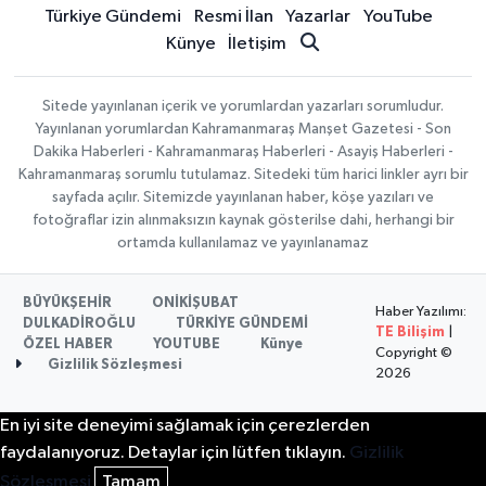
Türkiye Gündemi
Resmi İlan
Yazarlar
YouTube
Künye
İletişim
Sitede yayınlanan içerik ve yorumlardan yazarları sorumludur.
Yayınlanan yorumlardan Kahramanmaraş Manşet Gazetesi - Son
Dakika Haberleri - Kahramanmaraş Haberleri - Asayiş Haberleri -
Kahramanmaraş sorumlu tutulamaz. Sitedeki tüm harici linkler ayrı bir
sayfada açılır. Sitemizde yayınlanan haber, köşe yazıları ve
fotoğraflar izin alınmaksızın kaynak gösterilse dahi, herhangi bir
ortamda kullanılamaz ve yayınlanamaz
BÜYÜKŞEHİR
ONİKİŞUBAT
Haber Yazılımı:
DULKADİROĞLU
TÜRKİYE GÜNDEMİ
TE Bilişim
|
ÖZEL HABER
YOUTUBE
Künye
Copyright ©
Gizlilik Sözleşmesi
2026
En iyi site deneyimi sağlamak için çerezlerden
faydalanıyoruz. Detaylar için lütfen tıklayın.
Gizlilik
Sözleşmesi
Tamam