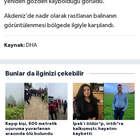
yeniden gözden kaybolduğu görüldü.
Akdeniz’de nadir olarak rastlanan balinanın
görüntülenmesi bölgede ilgiyle karşılandı.
Kaynak:
DHA
Bunlar da ilginizi çekebilir
Kayıp kişi, 600 metrelik
İpek’i öldür*p, intih*ra
uçuruma yuvarlanan
kalkışmıştı; hayatını
aracında ölü bulundu
kaybetti