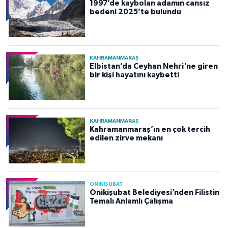
1997’de kaybolan adamın cansız
bedeni 2025’te bulundu
KAHRAMANMARAŞ
Elbistan’da Ceyhan Nehri'ne giren
bir kişi hayatını kaybetti
KAHRAMANMARAŞ
Kahramanmaraş’ın en çok tercih
edilen zirve mekanı
ONİKİŞUBAT
Onikişubat Belediyesi’nden Filistin
Temalı Anlamlı Çalışma