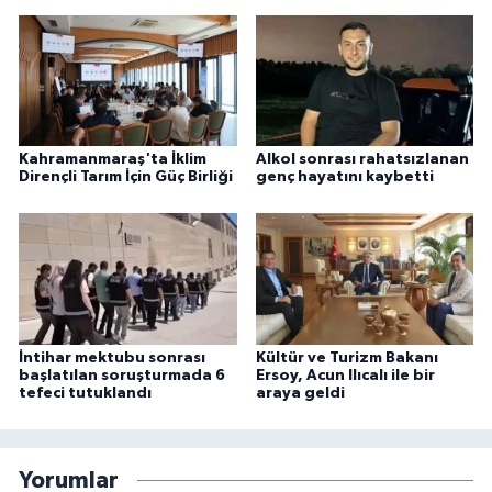
Kahramanmaraş'ta İklim
Alkol sonrası rahatsızlanan
Dirençli Tarım İçin Güç Birliği
genç hayatını kaybetti
İntihar mektubu sonrası
Kültür ve Turizm Bakanı
başlatılan soruşturmada 6
Ersoy, Acun Ilıcalı ile bir
tefeci tutuklandı
araya geldi
Yorumlar