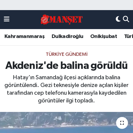
Künye
Kahramanmaraş Nöbetçi Eczaneler
Kahramanmaraş
Dulkadiroğlu
Onikişubat
Tür
DULKADİROĞLU
Kahramanmaraş Hava Durumu
KAHRAMANMARAŞ
Kahramanmaraş Trafik Yoğunluk Haritası
TÜRKIYE GÜNDEMI
Akdeniz'de balina görüldü
ONİKİŞUBAT
Süper Lig Puan Durumu ve Fikstür
Hatay'ın Samandağ ilçesi açıklarında balina
ÖZEL HABER
Tüm Manşetler
görüntülendi. Gezi teknesiyle denize açılan kişiler
tarafından cep telefonu kamerasıyla kaydedilen
Künye
Son Dakika Haberleri
görüntüler ilgi topladı.
Haber Arşivi