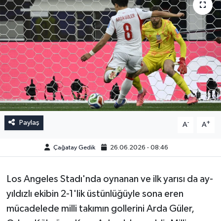
Paylaş
-
+
A
A
Çağatay Gedik
26.06.2026 - 08:46
Los Angeles Stadı'nda oynanan ve ilk yarısı da ay-
yıldızlı ekibin 2-1'lik üstünlüğüyle sona eren
mücadelede milli takımın gollerini Arda Güler,