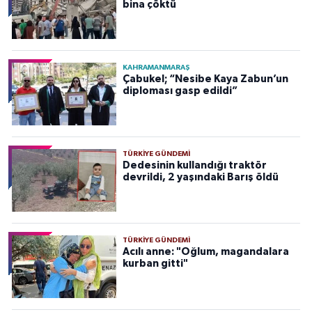
bina çöktü
KAHRAMANMARAŞ
Çabukel; “Nesibe Kaya Zabun’un
diploması gasp edildi”
TÜRKIYE GÜNDEMI
Dedesinin kullandığı traktör
devrildi, 2 yaşındaki Barış öldü
TÜRKIYE GÜNDEMI
Acılı anne: "Oğlum, magandalara
kurban gitti"