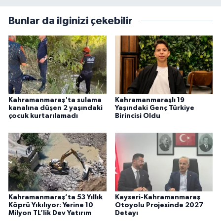
Bunlar da ilginizi çekebilir
Kahramanmaraş'ta sulama
Kahramanmaraşlı 19
kanalına düşen 2 yaşındaki
Yaşındaki Genç Türkiye
çocuk kurtarılamadı
Birincisi Oldu
Kahramanmaraş’ta 53 Yıllık
Kayseri-Kahramanmaraş
Köprü Yıkılıyor: Yerine 10
Otoyolu Projesinde 2027
Milyon TL’lik Dev Yatırım
Detayı