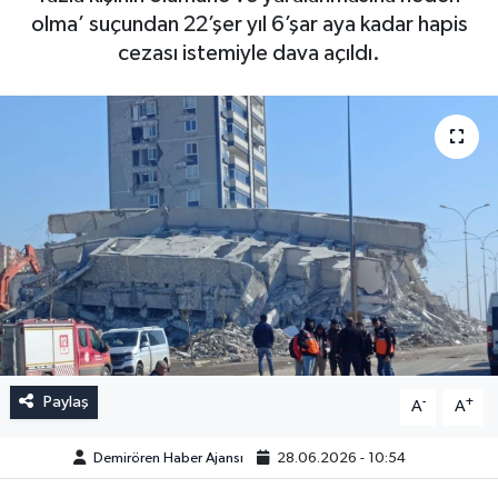
olma’ suçundan 22’şer yıl 6’şar aya kadar hapis
cezası istemiyle dava açıldı.
Paylaş
-
+
A
A
Demirören Haber Ajansı
28.06.2026 - 10:54