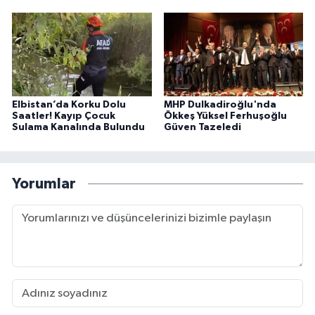
Elbistan’da Korku Dolu
MHP Dulkadiroğlu'nda
Saatler! Kayıp Çocuk
Ökkeş Yüksel Ferhuşoğlu
Sulama Kanalında Bulundu
Güven Tazeledi
Yorumlar