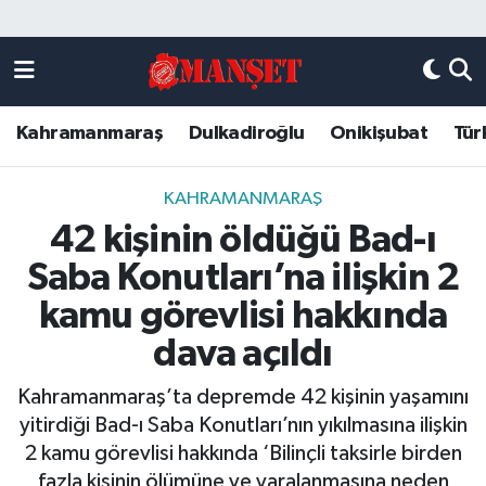
Künye
Kahramanmaraş Nöbetçi Eczaneler
Kahramanmaraş
Dulkadiroğlu
Onikişubat
Tür
DULKADİROĞLU
Kahramanmaraş Hava Durumu
KAHRAMANMARAŞ
Kahramanmaraş Trafik Yoğunluk Haritası
KAHRAMANMARAŞ
42 kişinin öldüğü Bad-ı
ONİKİŞUBAT
Süper Lig Puan Durumu ve Fikstür
Saba Konutları’na ilişkin 2
ÖZEL HABER
Tüm Manşetler
kamu görevlisi hakkında
dava açıldı
Künye
Son Dakika Haberleri
Kahramanmaraş’ta depremde 42 kişinin yaşamını
Haber Arşivi
yitirdiği Bad-ı Saba Konutları’nın yıkılmasına ilişkin
2 kamu görevlisi hakkında ‘Bilinçli taksirle birden
fazla kişinin ölümüne ve yaralanmasına neden