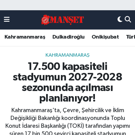
Künye
Kahramanmaraş Nöbetçi Eczaneler
Kahramanmaraş
Dulkadiroğlu
Onikişubat
Tür
DULKADİROĞLU
Kahramanmaraş Hava Durumu
KAHRAMANMARAŞ
Kahramanmaraş Trafik Yoğunluk Haritası
KAHRAMANMARAŞ
17.500 kapasiteli
ONİKİŞUBAT
Süper Lig Puan Durumu ve Fikstür
stadyumun 2027-2028
ÖZEL HABER
Tüm Manşetler
sezonunda açılması
planlanıyor!
Künye
Son Dakika Haberleri
Kahramanmaraş'ta, Çevre, Şehircilik ve İklim
Haber Arşivi
Değişikliği Bakanlığı koordinasyonunda Toplu
Konut İdaresi Başkanlığı (TOKİ) tarafından yapımı
süren 17 bin 500 seyirci kapasiteli stadyumun