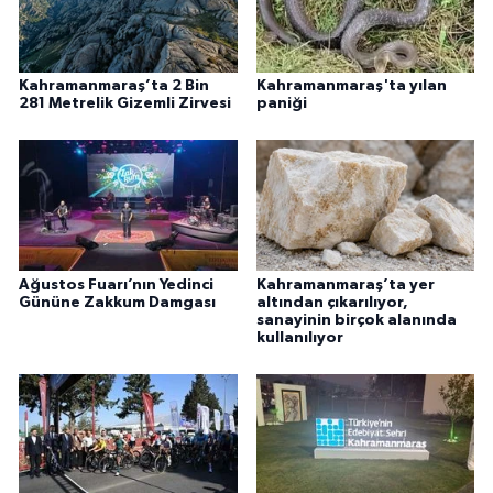
Kahramanmaraş’ta 2 Bin
Kahramanmaraş'ta yılan
281 Metrelik Gizemli Zirvesi
paniği
Ağustos Fuarı’nın Yedinci
Kahramanmaraş’ta yer
Gününe Zakkum Damgası
altından çıkarılıyor,
sanayinin birçok alanında
kullanılıyor