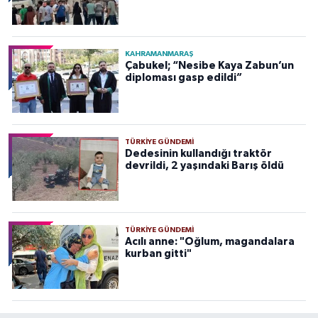
KAHRAMANMARAŞ
Çabukel; “Nesibe Kaya Zabun’un
diploması gasp edildi”
TÜRKIYE GÜNDEMI
Dedesinin kullandığı traktör
devrildi, 2 yaşındaki Barış öldü
TÜRKIYE GÜNDEMI
Acılı anne: "Oğlum, magandalara
kurban gitti"