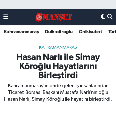
Künye
Kahramanmaraş Nöbetçi Eczaneler
Kahramanmaraş
Dulkadiroğlu
Onikişubat
Tür
DULKADİROĞLU
Kahramanmaraş Hava Durumu
KAHRAMANMARAŞ
Kahramanmaraş Trafik Yoğunluk Haritası
KAHRAMANMARAŞ
Hasan Narlı ile Simay
ONİKİŞUBAT
Süper Lig Puan Durumu ve Fikstür
Köroğlu Hayatlarını
ÖZEL HABER
Tüm Manşetler
Birleştirdi
Kahramanmaraş’ın önde gelen iş insanlarından
Künye
Son Dakika Haberleri
Ticaret Borsası Başkanı Mustafa Narlı’nın oğlu
Hasan Narlı, Simay Köroğlu ile hayatını birleştirdi.
Haber Arşivi