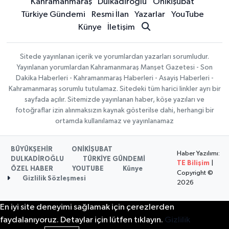
Kahramanmaraş
Dulkadiroğlu
Onikişubat
Türkiye Gündemi
Resmi İlan
Yazarlar
YouTube
Künye
İletişim
Sitede yayınlanan içerik ve yorumlardan yazarları sorumludur.
Yayınlanan yorumlardan Kahramanmaraş Manşet Gazetesi - Son
Dakika Haberleri - Kahramanmaraş Haberleri - Asayiş Haberleri -
Kahramanmaraş sorumlu tutulamaz. Sitedeki tüm harici linkler ayrı bir
sayfada açılır. Sitemizde yayınlanan haber, köşe yazıları ve
fotoğraflar izin alınmaksızın kaynak gösterilse dahi, herhangi bir
ortamda kullanılamaz ve yayınlanamaz
BÜYÜKŞEHİR
ONİKİŞUBAT
Haber Yazılımı:
DULKADİROĞLU
TÜRKİYE GÜNDEMİ
TE Bilişim
|
ÖZEL HABER
YOUTUBE
Künye
Copyright ©
Gizlilik Sözleşmesi
2026
En iyi site deneyimi sağlamak için çerezlerden
faydalanıyoruz. Detaylar için lütfen tıklayın.
Gizlilik