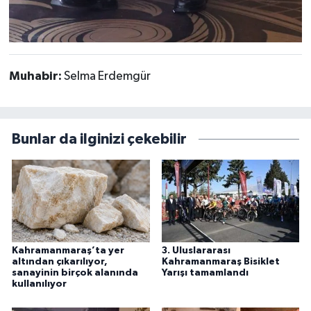
Muhabir:
Selma Erdemgür
Bunlar da ilginizi çekebilir
Kahramanmaraş’ta yer
3. Uluslararası
altından çıkarılıyor,
Kahramanmaraş Bisiklet
sanayinin birçok alanında
Yarışı tamamlandı
kullanılıyor