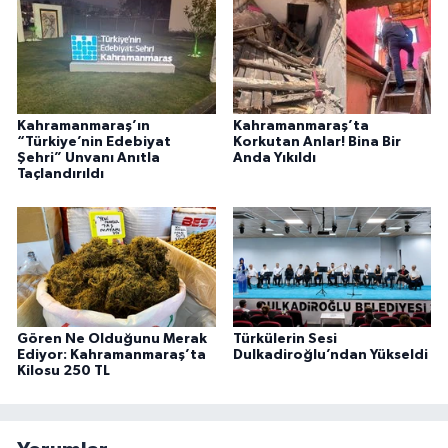
Kahramanmaraş’ın
Kahramanmaraş’ta
“Türkiye’nin Edebiyat
Korkutan Anlar! Bina Bir
Şehri” Unvanı Anıtla
Anda Yıkıldı
Taçlandırıldı
Gören Ne Olduğunu Merak
Türkülerin Sesi
Ediyor: Kahramanmaraş’ta
Dulkadiroğlu’ndan Yükseldi
Kilosu 250 TL