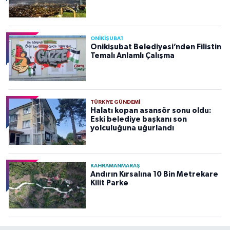
ONİKİŞUBAT
Onikişubat Belediyesi’nden Filistin
Temalı Anlamlı Çalışma
TÜRKIYE GÜNDEMI
Halatı kopan asansör sonu oldu:
Eski belediye başkanı son
yolculuğuna uğurlandı
KAHRAMANMARAŞ
Andırın Kırsalına 10 Bin Metrekare
Kilit Parke