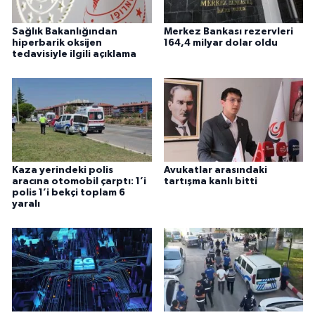
Sağlık Bakanlığından
Merkez Bankası rezervleri
hiperbarik oksijen
164,4 milyar dolar oldu
tedavisiyle ilgili açıklama
Kaza yerindeki polis
Avukatlar arasındaki
aracına otomobil çarptı: 1’i
tartışma kanlı bitti
polis 1’i bekçi toplam 6
yaralı