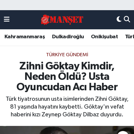
Künye
Kahramanmaraş Nöbetçi Eczaneler
Kahramanmaraş
Dulkadiroğlu
Onikişubat
Tür
DULKADİROĞLU
Kahramanmaraş Hava Durumu
KAHRAMANMARAŞ
Kahramanmaraş Trafik Yoğunluk Haritası
TÜRKIYE GÜNDEMI
Zihni Göktay Kimdir,
ONİKİŞUBAT
Süper Lig Puan Durumu ve Fikstür
Neden Öldü? Usta
ÖZEL HABER
Tüm Manşetler
Oyuncudan Acı Haber
Türk tiyatrosunun usta isimlerinden Zihni Göktay,
Künye
Son Dakika Haberleri
81 yaşında hayatını kaybetti. Göktay'ın vefat
haberini kızı Zeynep Göktay Dilbaz duyurdu.
Haber Arşivi