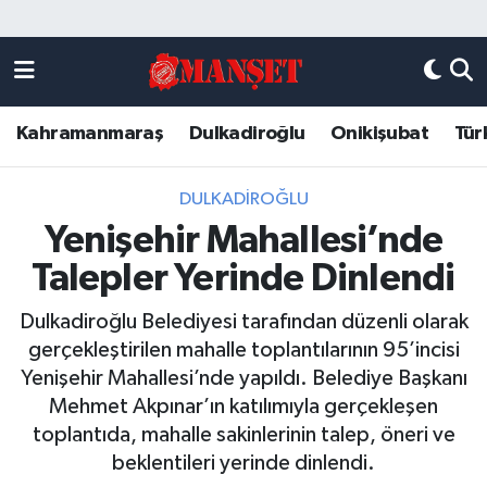
Künye
Kahramanmaraş Nöbetçi Eczaneler
Kahramanmaraş
Dulkadiroğlu
Onikişubat
Tür
DULKADİROĞLU
Kahramanmaraş Hava Durumu
KAHRAMANMARAŞ
Kahramanmaraş Trafik Yoğunluk Haritası
DULKADİROĞLU
Yenişehir Mahallesi’nde
ONİKİŞUBAT
Süper Lig Puan Durumu ve Fikstür
Talepler Yerinde Dinlendi
ÖZEL HABER
Tüm Manşetler
Dulkadiroğlu Belediyesi tarafından düzenli olarak
gerçekleştirilen mahalle toplantılarının 95’incisi
Künye
Son Dakika Haberleri
Yenişehir Mahallesi’nde yapıldı. Belediye Başkanı
Mehmet Akpınar’ın katılımıyla gerçekleşen
Haber Arşivi
toplantıda, mahalle sakinlerinin talep, öneri ve
beklentileri yerinde dinlendi.