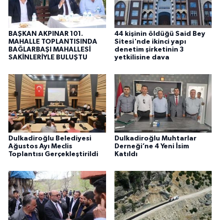
BAŞKAN AKPINAR 101.
44 kişinin öldüğü Said Bey
MAHALLE TOPLANTISINDA
Sitesi'nde ikinci yapı
BAĞLARBAŞI MAHALLESİ
denetim şirketinin 3
SAKİNLERİYLE BULUŞTU
yetkilisine dava
Dulkadiroğlu Belediyesi
Dulkadiroğlu Muhtarlar
Ağustos Ayı Meclis
Derneği’ne 4 Yeni İsim
Toplantısı Gerçekleştirildi
Katıldı