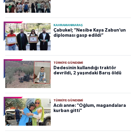
KAHRAMANMARAŞ
Çabukel; “Nesibe Kaya Zabun’un
diploması gasp edildi”
TÜRKIYE GÜNDEMI
Dedesinin kullandığı traktör
devrildi, 2 yaşındaki Barış öldü
TÜRKIYE GÜNDEMI
Acılı anne: "Oğlum, magandalara
kurban gitti"