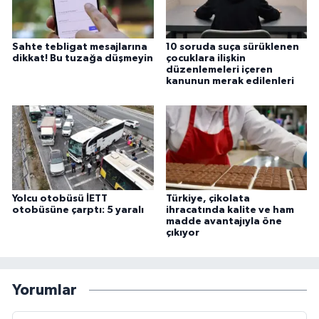
Sahte tebligat mesajlarına
10 soruda suça sürüklenen
dikkat! Bu tuzağa düşmeyin
çocuklara ilişkin
düzenlemeleri içeren
kanunun merak edilenleri
Yolcu otobüsü İETT
Türkiye, çikolata
otobüsüne çarptı: 5 yaralı
ihracatında kalite ve ham
madde avantajıyla öne
çıkıyor
Yorumlar