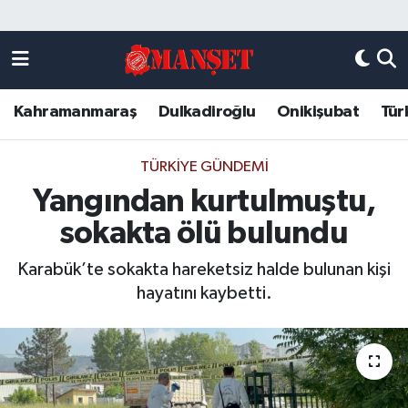
Künye
Kahramanmaraş Nöbetçi Eczaneler
Kahramanmaraş
Dulkadiroğlu
Onikişubat
Tür
DULKADİROĞLU
Kahramanmaraş Hava Durumu
KAHRAMANMARAŞ
Kahramanmaraş Trafik Yoğunluk Haritası
TÜRKIYE GÜNDEMI
Yangından kurtulmuştu,
ONİKİŞUBAT
Süper Lig Puan Durumu ve Fikstür
sokakta ölü bulundu
ÖZEL HABER
Tüm Manşetler
Karabük’te sokakta hareketsiz halde bulunan kişi
hayatını kaybetti.
Künye
Son Dakika Haberleri
Haber Arşivi