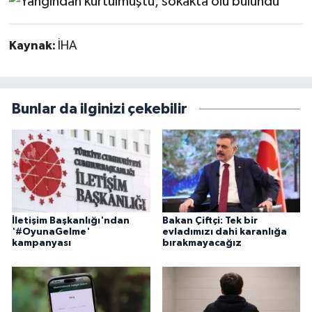
Kaynak:
İHA
Bunlar da ilginizi çekebilir
İletişim Başkanlığı'ndan
Bakan Çiftçi: Tek bir
'#OyunaGelme'
evladımızı dahi karanlığa
kampanyası
bırakmayacağız