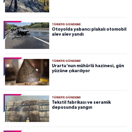
TÜRKIYE GÜNDEMI
Otoyolda yabancı plakalı otomobil
alev alev yandı
TÜRKIYE GÜNDEMI
Urartu'nun mühürlü hazinesi, gün
yüzüne çıkarılıyor
TÜRKIYE GÜNDEMI
Tekstil fabrikası ve seramik
deposunda yangın