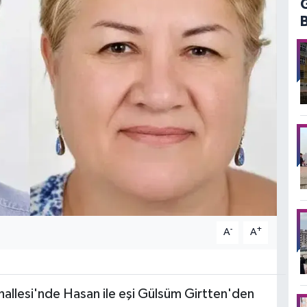
-
+
A
A
hallesi'nde Hasan ile eşi Gülsüm Girtten'den