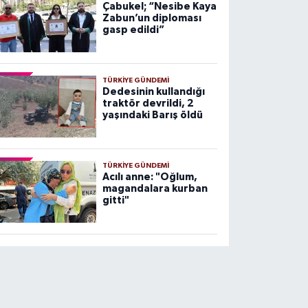
Çabukel; “Nesibe Kaya
Zabun’un diploması
gasp edildi”
TÜRKIYE GÜNDEMI
Dedesinin kullandığı
traktör devrildi, 2
yaşındaki Barış öldü
TÜRKIYE GÜNDEMI
Acılı anne: "Oğlum,
magandalara kurban
gitti"