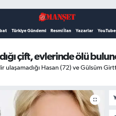
ubat
Türkiye Gündemi
Resmi İlan
Yazarlar
YouTube
ığı çift, evlerinde ölü bulu
ir ulaşamadığı Hasan (72) ve Gülsüm Girtte
Y