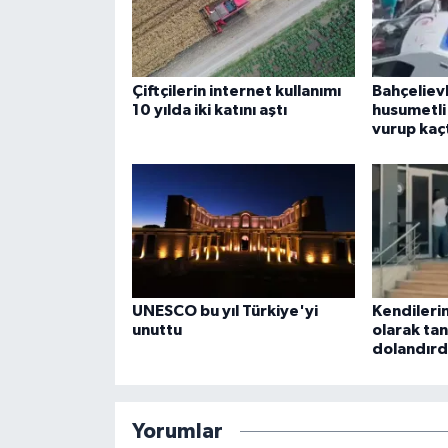
Çiftçilerin internet kullanımı
Bahçeliev
10 yılda iki katını aştı
husumetli
vurup kaç
UNESCO bu yıl Türkiye'yi
Kendileri
unuttu
olarak tan
dolandırd
Yorumlar