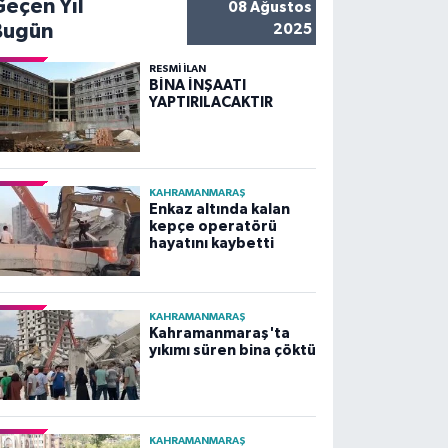
Geçen Yıl
08 Ağustos
Bugün
2025
RESMİ İLAN
BİNA İNŞAATI
YAPTIRILACAKTIR
KAHRAMANMARAŞ
Enkaz altında kalan
kepçe operatörü
hayatını kaybetti
KAHRAMANMARAŞ
Kahramanmaraş'ta
yıkımı süren bina çöktü
KAHRAMANMARAŞ