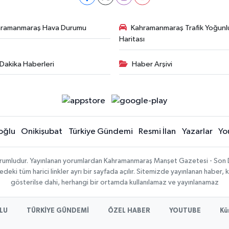
hramanmaraş Hava Durumu
Kahramanmaraş Trafik Yoğunl
Haritası
Dakika Haberleri
Haber Arşivi
oğlu
Onikişubat
Türkiye Gündemi
Resmi İlan
Yazarlar
Yo
sorumludur. Yayınlanan yorumlardan Kahramanmaraş Manşet Gazetesi - Son 
ki tüm harici linkler ayrı bir sayfada açılır. Sitemizde yayınlanan haber, k
gösterilse dahi, herhangi bir ortamda kullanılamaz ve yayınlanamaz
LU
TÜRKİYE GÜNDEMİ
ÖZEL HABER
YOUTUBE
Kü