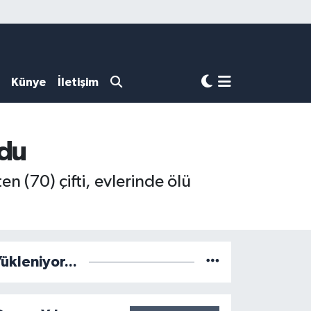
Künye
İletişim
ndu
n (70) çifti, evlerinde ölü
ükleniyor...