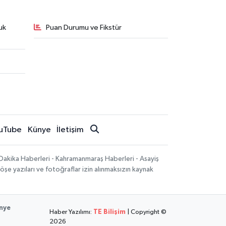
uk
Puan Durumu ve Fikstür
uTube
Künye
İletişim
Dakika Haberleri - Kahramanmaraş Haberleri - Asayiş
öşe yazıları ve fotoğraflar izin alınmaksızın kaynak
nye
Haber Yazılımı:
TE Bilişim
| Copyright ©
2026