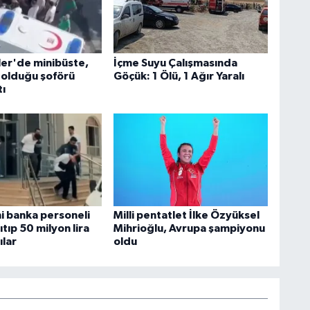
ler'de minibüste,
İçme Suyu Çalışmasında
 olduğu şoförü
Göçük: 1 Ölü, 1 Ağır Yaralı
tı
ni banka personeli
Milli pentatlet İlke Özyüksel
ıtıp 50 milyon lira
Mihrioğlu, Avrupa şampiyonu
ılar
oldu