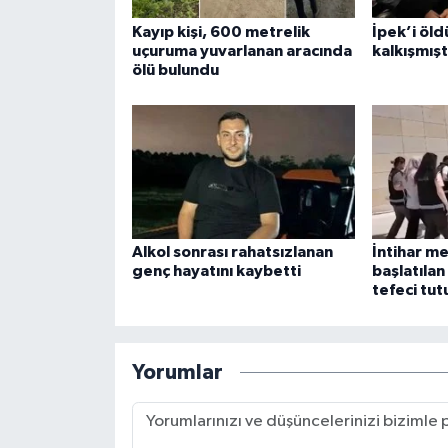
Kayıp kişi, 600 metrelik
İpek’i öld
uçuruma yuvarlanan aracında
kalkışmışt
ölü bulundu
Alkol sonrası rahatsızlanan
İntihar m
genç hayatını kaybetti
başlatıla
tefeci tut
Yorumlar