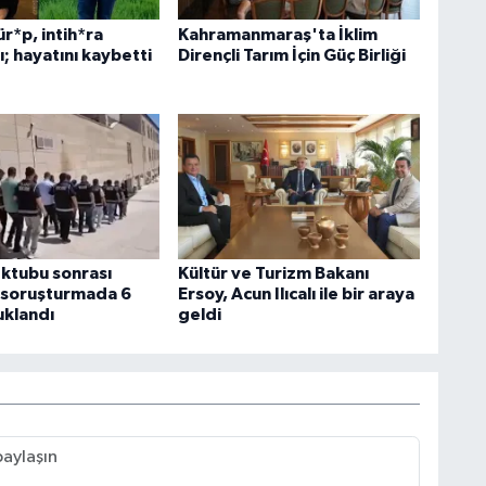
ür*p, intih*ra
Kahramanmaraş'ta İklim
ı; hayatını kaybetti
Dirençli Tarım İçin Güç Birliği
ektubu sonrası
Kültür ve Turizm Bakanı
n soruşturmada 6
Ersoy, Acun Ilıcalı ile bir araya
uklandı
geldi