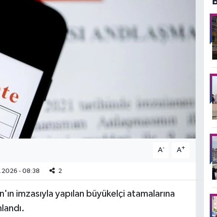
-
+
A
A
.2026 - 08:38
2
n imzasıyla yapılan büyükelçi atamalarına
mlandı.