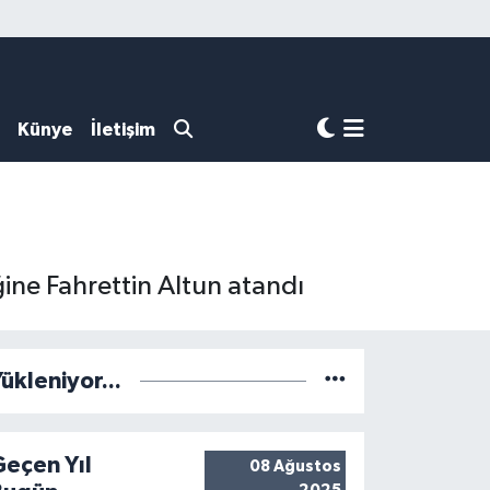
Künye
İletişim
ine Fahrettin Altun atandı
ükleniyor...
Geçen Yıl
08 Ağustos