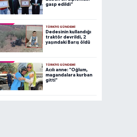
gasp edildi”
TÜRKIYE GÜNDEMI
Dedesinin kullandığı
traktör devrildi, 2
yaşındaki Barış öldü
TÜRKIYE GÜNDEMI
Acılı anne: "Oğlum,
magandalara kurban
gitti"