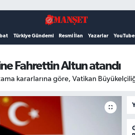
ubat
Türkiye Gündemi
Resmi İlan
Yazarlar
YouTube
ine Fahrettin Altun atandı
ma kararlarına göre, Vatikan Büyükelçiliğ
Y