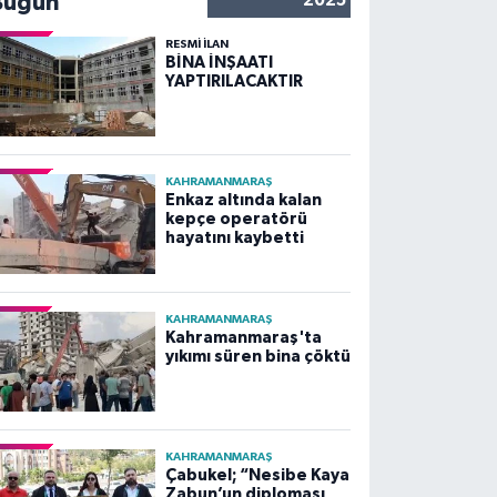
Bugün
2025
RESMİ İLAN
BİNA İNŞAATI
YAPTIRILACAKTIR
KAHRAMANMARAŞ
Enkaz altında kalan
kepçe operatörü
hayatını kaybetti
KAHRAMANMARAŞ
Kahramanmaraş'ta
yıkımı süren bina çöktü
KAHRAMANMARAŞ
Çabukel; “Nesibe Kaya
Zabun’un diploması