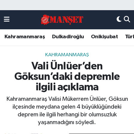
Künye
Kahramanmaraş Nöbetçi Eczaneler
Kahramanmaraş
Dulkadiroğlu
Onikişubat
Tür
DULKADİROĞLU
Kahramanmaraş Hava Durumu
KAHRAMANMARAŞ
Kahramanmaraş Trafik Yoğunluk Haritası
KAHRAMANMARAŞ
Vali Ünlüer’den
ONİKİŞUBAT
Süper Lig Puan Durumu ve Fikstür
Göksun’daki depremle
ÖZEL HABER
Tüm Manşetler
ilgili açıklama
Kahramanmaraş Valisi Mükerrem Ünlüer, Göksun
Künye
Son Dakika Haberleri
ilçesinde meydana gelen 4 büyüklüğündeki
deprem ile ilgili herhangi bir olumsuzluk
Haber Arşivi
yaşanmadığını söyledi.