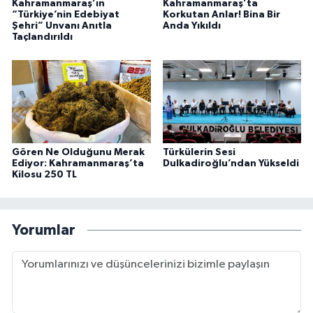
Kahramanmaraş’ın
Kahramanmaraş’ta
“Türkiye’nin Edebiyat
Korkutan Anlar! Bina Bir
Şehri” Unvanı Anıtla
Anda Yıkıldı
Taçlandırıldı
Gören Ne Olduğunu Merak
Türkülerin Sesi
Ediyor: Kahramanmaraş’ta
Dulkadiroğlu’ndan Yükseldi
Kilosu 250 TL
Yorumlar