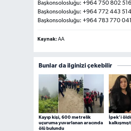
Başkonsolosluğu: +964 750 802 516
Başkonsolosluğu: +964 772 443 514
Başkonsolosluğu: +964 783 770 04
Kaynak:
AA
Bunlar da ilginizi çekebilir
Kayıp kişi, 600 metrelik
İpek’i öld
uçuruma yuvarlanan aracında
kalkışmışt
ölü bulundu