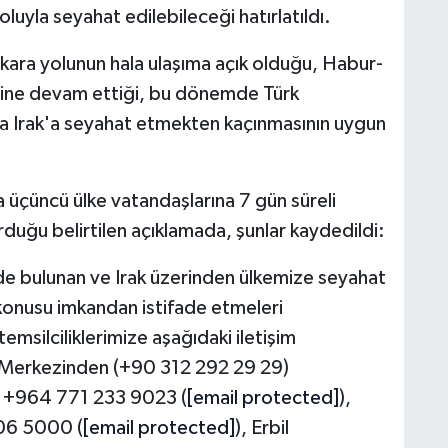
luyla seyahat edilebileceği hatırlatıldı.
i kara yolunun hala ulaşıma açık olduğu, Habur-
tlerine devam ettiği, bu dönemde Türk
ça Irak'a seyahat etmekten kaçınmasının uygun
da üçüncü ülke vatandaşlarına 7 gün süreli
rduğu belirtilen açıklamada, şunlar kaydedildi:
de bulunan ve Irak üzerinden ülkemize seyahat
konusu imkandan istifade etmeleri
msilciliklerimize aşağıdaki iletişim
 Merkezinden (+90 312 292 29 29)
ği: +964 771 233 9023 (
[email protected]
),
06 5000 (
[email protected]
), Erbil