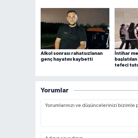
Alkol sonrası rahatsızlanan
İntihar m
genç hayatını kaybetti
başlatıla
tefeci tut
Yorumlar