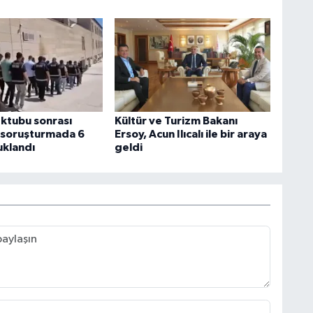
ektubu sonrası
Kültür ve Turizm Bakanı
n soruşturmada 6
Ersoy, Acun Ilıcalı ile bir araya
uklandı
geldi