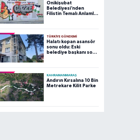
Onikişubat
Belediyesi’nden
Filistin Temalı Anlamlı
Çalışma
TÜRKIYE GÜNDEMI
Halatı kopan asansör
sonu oldu: Eski
belediye başkanı son
yolculuğuna uğurlandı
KAHRAMANMARAŞ
Andırın Kırsalına 10 Bin
Metrekare Kilit Parke