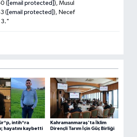
0 (
[email protected]
), Musul
3 (
[email protected]
), Necef
13."
ür*p, intih*ra
Kahramanmaraş'ta İklim
ı; hayatını kaybetti
Dirençli Tarım İçin Güç Birliği