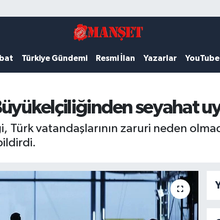
ubat
Türkiye Gündemi
Resmi İlan
Yazarlar
YouTube
üyükelçiliğinden seyahat uy
ği, Türk vatandaşlarının zaruri neden olma
ldirdi.
Y