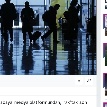
-
+
A
A
in sosyal medya platformundan, Irak'taki son