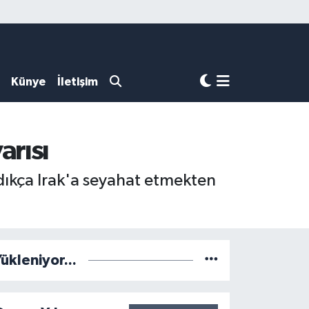
Künye
İletişim
arısı
dıkça Irak'a seyahat etmekten
ükleniyor...