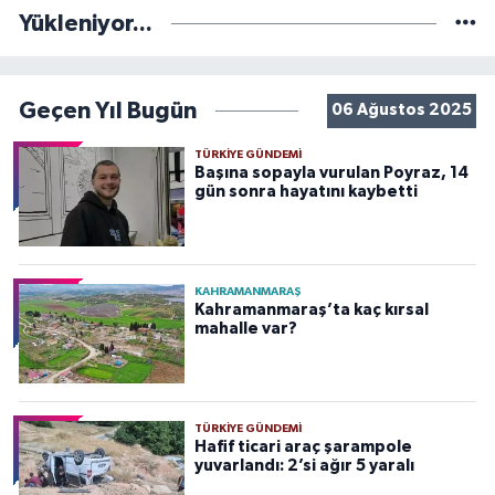
Yükleniyor...
Geçen Yıl Bugün
06 Ağustos 2025
TÜRKIYE GÜNDEMI
Başına sopayla vurulan Poyraz, 14
gün sonra hayatını kaybetti
KAHRAMANMARAŞ
Kahramanmaraş’ta kaç kırsal
mahalle var?
TÜRKIYE GÜNDEMI
Hafif ticari araç şarampole
yuvarlandı: 2’si ağır 5 yaralı