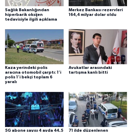
Sağlık Bakanlığından
Merkez Bankası rezervleri
hiperbarik oksijen
164,4 milyar dolar oldu
tedavisiyle ilgili açıklama
Kaza yerindeki polis
Avukatlar arasındaki
aracına otomobil çarptı: 1’i
tartışma kanlı bitti
polis 1’i bekçi toplam 6
yaralı
5G abone sayısı 4 ayda 44,5
71 ilde düzenlenen