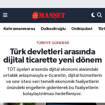
Künye
Kahramanmaraş Nöbetçi Eczaneler
Kahramanmaraş
Dulkadiroğlu
Onikişubat
Tür
DULKADİROĞLU
Kahramanmaraş Hava Durumu
KAHRAMANMARAŞ
Kahramanmaraş Trafik Yoğunluk Haritası
TÜRKIYE GÜNDEMI
Türk devletleri arasında
ONİKİŞUBAT
Süper Lig Puan Durumu ve Fikstür
dijital ticarette yeni dönem
ÖZEL HABER
Tüm Manşetler
TDT üyeleri arasında dijital ekonomi alanındaki
ortaklık anlaşmasıyla e-ticaretin, dijital hizmetlerin
Künye
Son Dakika Haberleri
ve sınır ötesi veri temelli ekonomik faaliyetlerin
önündeki engellerin giderilerek bu faaliyetlerin
Haber Arşivi
kolaylaştırılması hedefleniyor.