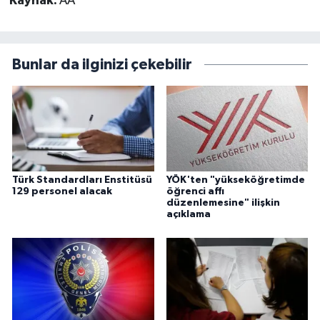
Kaynak:
AA
Bunlar da ilginizi çekebilir
Türk Standardları Enstitüsü
YÖK'ten "yükseköğretimde
129 personel alacak
öğrenci affı
düzenlemesine" ilişkin
açıklama