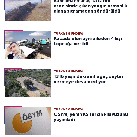
Kahramanmaraş'ta tarım
arazisinde çıkan yangın ormanlık
alana sıçramadan söndürüldü
TÜRKIYE GÜNDEMI
Kazada ölen aynı aileden 4 kişi
toprağa verildi
TÜRKIYE GÜNDEMI
1316 yaşındaki anıt ağaç zeytin
vermeye devam ediyor
TÜRKIYE GÜNDEMI
ÖSYM, yeni YKS tercih kılavuzunu
yayımladı