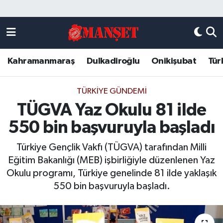
Künye
Kahramanmaraş Nöbetçi Eczaneler
Kahramanmaraş
Dulkadiroğlu
Onikişubat
Tür
DULKADİROĞLU
Kahramanmaraş Hava Durumu
KAHRAMANMARAŞ
Kahramanmaraş Trafik Yoğunluk Haritası
TÜRKIYE GÜNDEMI
TÜGVA Yaz Okulu 81 ilde
ONİKİŞUBAT
Süper Lig Puan Durumu ve Fikstür
550 bin başvuruyla başladı
ÖZEL HABER
Tüm Manşetler
Türkiye Gençlik Vakfı (TÜGVA) tarafından Milli
Eğitim Bakanlığı (MEB) işbirliğiyle düzenlenen Yaz
Künye
Son Dakika Haberleri
Okulu programı, Türkiye genelinde 81 ilde yaklaşık
550 bin başvuruyla başladı.
Haber Arşivi