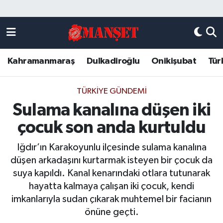
Künye
Kahramanmaraş Nöbetçi Eczaneler
Kahramanmaraş
Dulkadiroğlu
Onikişubat
Tür
DULKADİROĞLU
Kahramanmaraş Hava Durumu
KAHRAMANMARAŞ
Kahramanmaraş Trafik Yoğunluk Haritası
TÜRKIYE GÜNDEMI
Sulama kanalına düşen iki
ONİKİŞUBAT
Süper Lig Puan Durumu ve Fikstür
çocuk son anda kurtuldu
ÖZEL HABER
Tüm Manşetler
Iğdır’ın Karakoyunlu ilçesinde sulama kanalına
düşen arkadaşını kurtarmak isteyen bir çocuk da
Künye
Son Dakika Haberleri
suya kapıldı. Kanal kenarındaki otlara tutunarak
hayatta kalmaya çalışan iki çocuk, kendi
Haber Arşivi
imkanlarıyla sudan çıkarak muhtemel bir facianın
önüne geçti.