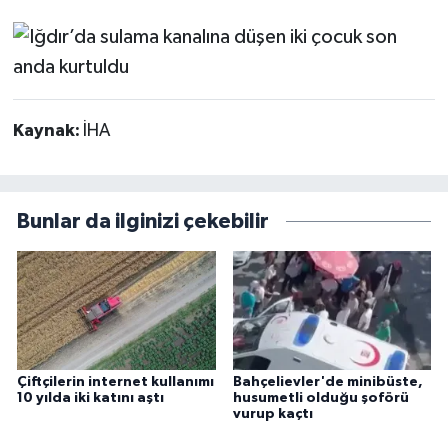
Kaynak:
İHA
Bunlar da ilginizi çekebilir
Çiftçilerin internet kullanımı
Bahçelievler'de minibüste,
10 yılda iki katını aştı
husumetli olduğu şoförü
vurup kaçtı