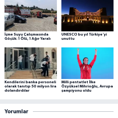
İçme Suyu Çalışmasında
UNESCO bu yıl Türkiye'yi
Göçük: 1 Ölü, 1 Ağır Yaralı
unuttu
Kendilerini banka personeli
Milli pentatlet İlke
olarak tanıtıp 50 milyon lira
Özyüksel Mihrioğlu, Avrupa
dolandırdılar
şampiyonu oldu
Yorumlar