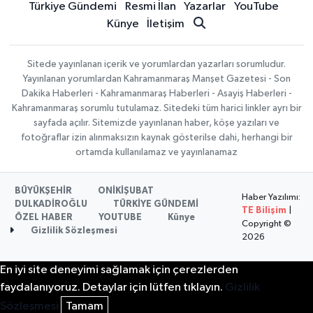
Türkiye Gündemi
Resmi İlan
Yazarlar
YouTube
Künye
İletişim
Sitede yayınlanan içerik ve yorumlardan yazarları sorumludur.
Yayınlanan yorumlardan Kahramanmaraş Manşet Gazetesi - Son
Dakika Haberleri - Kahramanmaraş Haberleri - Asayiş Haberleri -
Kahramanmaraş sorumlu tutulamaz. Sitedeki tüm harici linkler ayrı bir
sayfada açılır. Sitemizde yayınlanan haber, köşe yazıları ve
fotoğraflar izin alınmaksızın kaynak gösterilse dahi, herhangi bir
ortamda kullanılamaz ve yayınlanamaz
BÜYÜKŞEHİR
ONİKİŞUBAT
Haber Yazılımı:
DULKADİROĞLU
TÜRKİYE GÜNDEMİ
TE Bilişim
|
ÖZEL HABER
YOUTUBE
Künye
Copyright ©
Gizlilik Sözleşmesi
2026
En iyi site deneyimi sağlamak için çerezlerden
faydalanıyoruz. Detaylar için lütfen tıklayın.
Gizlilik
Sözleşmesi
Tamam