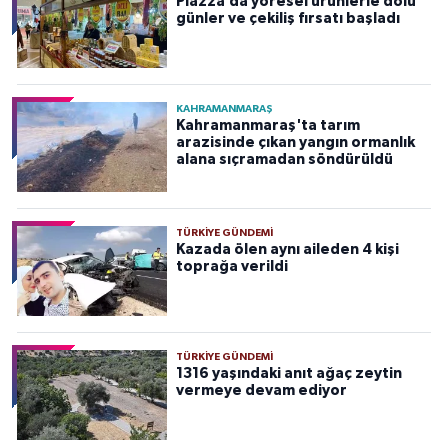
Piazza’da yöresel ürünlerle dolu
günler ve çekiliş fırsatı başladı
KAHRAMANMARAŞ
Kahramanmaraş'ta tarım
arazisinde çıkan yangın ormanlık
alana sıçramadan söndürüldü
TÜRKIYE GÜNDEMI
Kazada ölen aynı aileden 4 kişi
toprağa verildi
TÜRKIYE GÜNDEMI
1316 yaşındaki anıt ağaç zeytin
vermeye devam ediyor