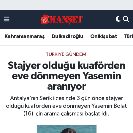
Künye
Kahramanmaraş Nöbetçi Eczaneler
Kahramanmaraş
Dulkadiroğlu
Onikişubat
Tür
DULKADİROĞLU
Kahramanmaraş Hava Durumu
KAHRAMANMARAŞ
Kahramanmaraş Trafik Yoğunluk Haritası
TÜRKIYE GÜNDEMI
Stajyer olduğu kuaförden
ONİKİŞUBAT
Süper Lig Puan Durumu ve Fikstür
eve dönmeyen Yasemin
ÖZEL HABER
Tüm Manşetler
aranıyor
Antalya'nın Serik ilçesinde 3 gün önce stajyer
Künye
Son Dakika Haberleri
olduğu kuaförden eve dönmeyen Yasemin Bolat
(16) için arama çalışması başlatıldı.
Haber Arşivi