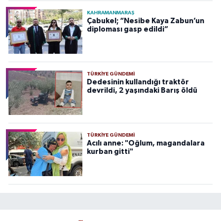
KAHRAMANMARAŞ
Çabukel; “Nesibe Kaya Zabun’un
diploması gasp edildi”
TÜRKIYE GÜNDEMI
Dedesinin kullandığı traktör
devrildi, 2 yaşındaki Barış öldü
TÜRKIYE GÜNDEMI
Acılı anne: "Oğlum, magandalara
kurban gitti"