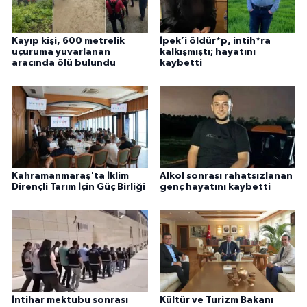
Kayıp kişi, 600 metrelik
İpek’i öldür*p, intih*ra
uçuruma yuvarlanan
kalkışmıştı; hayatını
aracında ölü bulundu
kaybetti
Kahramanmaraş'ta İklim
Alkol sonrası rahatsızlanan
Dirençli Tarım İçin Güç Birliği
genç hayatını kaybetti
İntihar mektubu sonrası
Kültür ve Turizm Bakanı