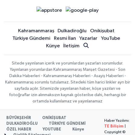
Kahramanmaraş
Dulkadiroğlu
Onikişubat
Türkiye Gündemi
Resmi İlan
Yazarlar
YouTube
Künye
İletişim
Sitede yayınlanan içerik ve yorumlardan yazarları sorumludur.
Yayınlanan yorumlardan Kahramanmaraş Manşet Gazetesi - Son
Dakika Haberleri - Kahramanmaraş Haberleri - Asayiş Haberleri -
Kahramanmaraş sorumlu tutulamaz. Sitedeki tüm harici linkler ayrı bir
sayfada açılır. Sitemizde yayınlanan haber, köşe yazıları ve
fotoğraflar izin alınmaksızın kaynak gösterilse dahi, herhangi bir
ortamda kullanılamaz ve yayınlanamaz
BÜYÜKŞEHİR
ONİKİŞUBAT
Haber Yazılımı:
DULKADİROĞLU
TÜRKİYE GÜNDEMİ
TE Bilişim
|
ÖZEL HABER
YOUTUBE
Künye
Copyright ©