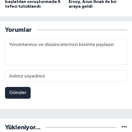
başlatılan soruşturmada 6
Ersoy, Acun Ilıcalı ile bir
tefeci tutuklandı
araya geldi
Yorumlar
Gönder
Yükleniyor...