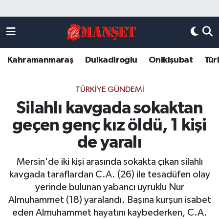
Künye
Kahramanmaraş Nöbetçi Eczaneler
Kahramanmaraş
Dulkadiroğlu
Onikişubat
Tür
DULKADİROĞLU
Kahramanmaraş Hava Durumu
KAHRAMANMARAŞ
Kahramanmaraş Trafik Yoğunluk Haritası
TÜRKIYE GÜNDEMI
Silahlı kavgada sokaktan
ONİKİŞUBAT
Süper Lig Puan Durumu ve Fikstür
geçen genç kız öldü, 1 kişi
ÖZEL HABER
Tüm Manşetler
de yaralı
Mersin'de iki kişi arasında sokakta çıkan silahlı
Künye
Son Dakika Haberleri
kavgada taraflardan C.A. (26) ile tesadüfen olay
yerinde bulunan yabancı uyruklu Nur
Haber Arşivi
Almuhammet (18) yaralandı. Başına kurşun isabet
eden Almuhammet hayatını kaybederken, C.A.