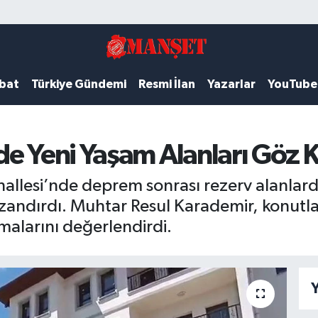
ubat
Türkiye Gündemi
Resmi İlan
Yazarlar
YouTube
de Yeni Yaşam Alanları Göz 
hallesi’nde deprem sonrası rezerv alanlard
andırdı. Muhtar Resul Karademir, konutları
şmalarını değerlendirdi.
Y