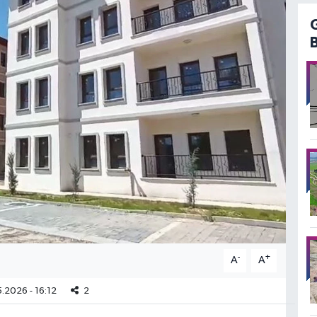
-
+
A
A
.2026 - 16:12
2