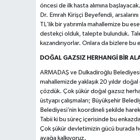
öncesi de ilk hasta alımına başlayacak.
Dr. Emrah Kirişçi Beyefendi, arsalarını
TL’lik bir yatırımla mahallemize bu eser
destekçi olduk, talepte bulunduk. Tale
kazandırıyorlar. Onlara da bizlere bu e
DOĞAL GAZSIZ HERHANGİ BİR AL
ARMADAŞ ve Dulkadiroğlu Belediyesi ye
mahallemizde yaklaşık 20 yıldır doğal 
çözdük. Çok şükür doğal gazsız herhan
üstyapı çalışmaları; Büyükşehir Belediy
Belediyesi’nin koordineli şekilde hare
Tabii ki bu süreç içerisinde bu enkazda
Çok şükür devletimizin gücü burada h
ayağa kalkıyoruz.