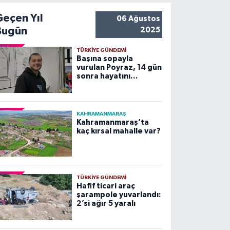
Geçen Yıl
06 Ağustos
Bugün
2025
TÜRKIYE GÜNDEMI
Başına sopayla
vurulan Poyraz, 14 gün
sonra hayatını
kaybetti
KAHRAMANMARAŞ
Kahramanmaraş’ta
kaç kırsal mahalle var?
TÜRKIYE GÜNDEMI
Hafif ticari araç
şarampole yuvarlandı:
2’si ağır 5 yaralı