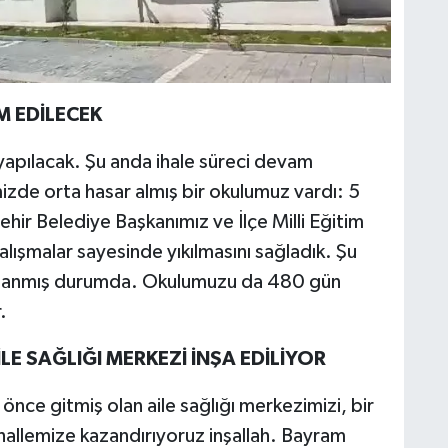
M EDİLECEK
yapılacak. Şu anda ihale süreci devam
de orta hasar almış bir okulumuz vardı: 5
hir Belediye Başkanımız ve İlçe Milli Eğitim
ışmalar sayesinde yıkılmasını sağladık. Şu
aşlanmış durumda. Okulumuzu da 480 gün
.
İLE SAĞLIĞI MERKEZİ İNŞA EDİLİYOR
önce gitmiş olan aile sağlığı merkezimizi, bir
allemize kazandırıyoruz inşallah. Bayram