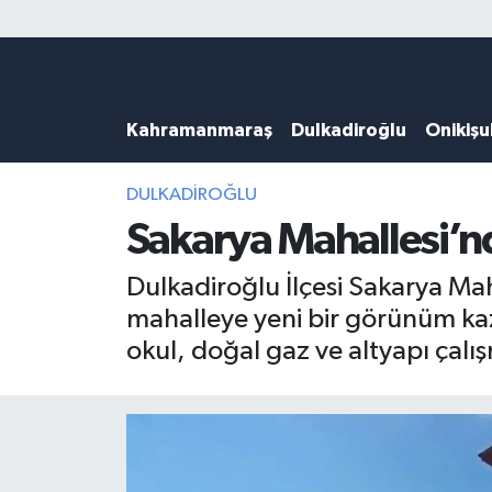
Künye
Kahramanmaraş Nöbetçi Eczaneler
Kahramanmaraş
Dulkadiroğlu
Onikiş
DULKADİROĞLU
Kahramanmaraş Hava Durumu
KAHRAMANMARAŞ
Kahramanmaraş Trafik Yoğunluk Haritası
DULKADİROĞLU
Sakarya Mahallesi’n
ONİKİŞUBAT
Süper Lig Puan Durumu ve Fikstür
Dulkadiroğlu İlçesi Sakarya Ma
ÖZEL HABER
Tüm Manşetler
mahalleye yeni bir görünüm kaz
okul, doğal gaz ve altyapı çalı
Künye
Son Dakika Haberleri
Haber Arşivi