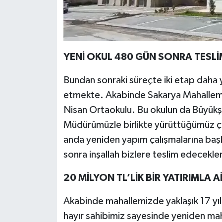
YENİ OKUL 480 GÜN SONRA TESLİ
Bundan sonraki süreçte iki etap daha 
etmekte. Akabinde Sakarya Mahallemiz
Nisan Ortaokulu. Bu okulun da Büyükşe
Müdürümüzle birlikte yürüttüğümüz çal
anda yeniden yapım çalışmalarına b
sonra inşallah bizlere teslim edecekler
20 MİLYON TL’LİK BİR YATIRIMLA A
Akabinde mahallemizde yaklaşık 17 yıl 
hayır sahibimiz sayesinde yeniden mah