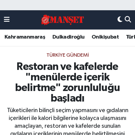
Künye
Kahramanmaraş Nöbetçi Eczaneler
Kahramanmaraş
Dulkadiroğlu
Onikişubat
Tür
DULKADİROĞLU
Kahramanmaraş Hava Durumu
KAHRAMANMARAŞ
Kahramanmaraş Trafik Yoğunluk Haritası
TÜRKIYE GÜNDEMI
Restoran ve kafelerde
ONİKİŞUBAT
Süper Lig Puan Durumu ve Fikstür
"menülerde içerik
ÖZEL HABER
Tüm Manşetler
belirtme" zorunluluğu
başladı
Künye
Son Dakika Haberleri
Tüketicilerin bilinçli seçim yapmasını ve gıdaların
Haber Arşivi
içerikleri ile kalori bilgilerine kolayca ulaşmasını
amaçlayan, restoran ve kafelerde sunulan
gıdaların içeriklerinin menülerde belirtilmesini