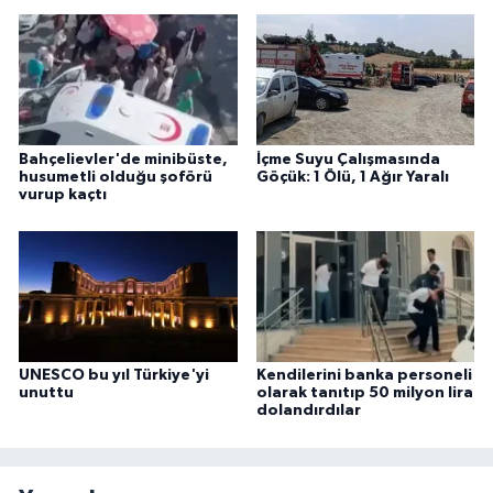
Bahçelievler'de minibüste,
İçme Suyu Çalışmasında
husumetli olduğu şoförü
Göçük: 1 Ölü, 1 Ağır Yaralı
vurup kaçtı
UNESCO bu yıl Türkiye'yi
Kendilerini banka personeli
unuttu
olarak tanıtıp 50 milyon lira
dolandırdılar