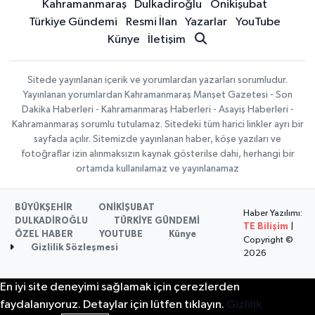
Kahramanmaraş
Dulkadiroğlu
Onikişubat
Türkiye Gündemi
Resmi İlan
Yazarlar
YouTube
Künye
İletişim
Sitede yayınlanan içerik ve yorumlardan yazarları sorumludur.
Yayınlanan yorumlardan Kahramanmaraş Manşet Gazetesi - Son
Dakika Haberleri - Kahramanmaraş Haberleri - Asayiş Haberleri -
Kahramanmaraş sorumlu tutulamaz. Sitedeki tüm harici linkler ayrı bir
sayfada açılır. Sitemizde yayınlanan haber, köşe yazıları ve
fotoğraflar izin alınmaksızın kaynak gösterilse dahi, herhangi bir
ortamda kullanılamaz ve yayınlanamaz
BÜYÜKŞEHİR
ONİKİŞUBAT
Haber Yazılımı:
DULKADİROĞLU
TÜRKİYE GÜNDEMİ
TE Bilişim
|
ÖZEL HABER
YOUTUBE
Künye
Copyright ©
Gizlilik Sözleşmesi
2026
En iyi site deneyimi sağlamak için çerezlerden
faydalanıyoruz. Detaylar için lütfen tıklayın.
Gizlilik