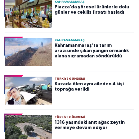
KAHRAMANMARAŞ
Piazza’da yöresel ürünlerle dolu
günler ve çekiliş fırsatı başladı
KAHRAMANMARAŞ
Kahramanmaraş'ta tarım
arazisinde çıkan yangın ormanlık
alana sıçramadan söndürüldü
TÜRKIYE GÜNDEMI
Kazada ölen aynı aileden 4 kişi
toprağa verildi
TÜRKIYE GÜNDEMI
1316 yaşındaki anıt ağaç zeytin
vermeye devam ediyor