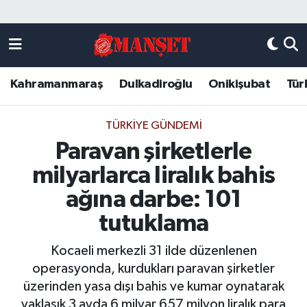
Künye
Kahramanmaraş Nöbetçi Eczaneler
Kahramanmaraş
Dulkadiroğlu
Onikişubat
Tür
DULKADİROĞLU
Kahramanmaraş Hava Durumu
KAHRAMANMARAŞ
Kahramanmaraş Trafik Yoğunluk Haritası
TÜRKIYE GÜNDEMI
Paravan şirketlerle
ONİKİŞUBAT
Süper Lig Puan Durumu ve Fikstür
milyarlarca liralık bahis
ÖZEL HABER
Tüm Manşetler
ağına darbe: 101
tutuklama
Künye
Son Dakika Haberleri
Kocaeli merkezli 31 ilde düzenlenen
Haber Arşivi
operasyonda, kurdukları paravan şirketler
üzerinden yasa dışı bahis ve kumar oynatarak
yaklaşık 3 ayda 6 milyar 657 milyon liralık para