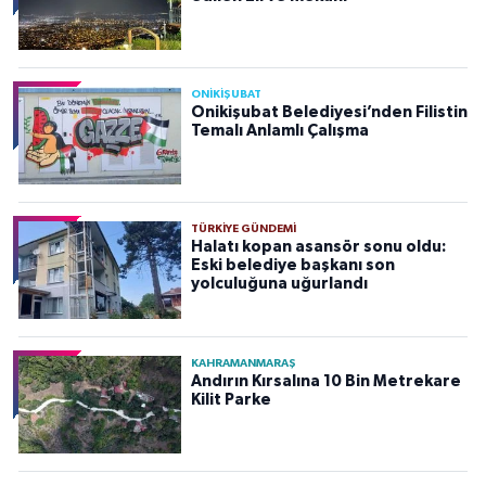
ONİKİŞUBAT
Onikişubat Belediyesi’nden Filistin
Temalı Anlamlı Çalışma
TÜRKIYE GÜNDEMI
Halatı kopan asansör sonu oldu:
Eski belediye başkanı son
yolculuğuna uğurlandı
KAHRAMANMARAŞ
Andırın Kırsalına 10 Bin Metrekare
Kilit Parke