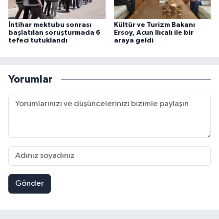
İntihar mektubu sonrası
Kültür ve Turizm Bakanı
başlatılan soruşturmada 6
Ersoy, Acun Ilıcalı ile bir
tefeci tutuklandı
araya geldi
Yorumlar
Gönder