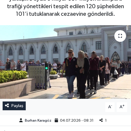
trafiği yönettikleri tespit edilen 120 şüpheliden
101’i tutuklanarak cezaevine gönderildi.
Paylaş
-
+
A
A
Burhan Karagöz
04.07.2026 - 08:31
1