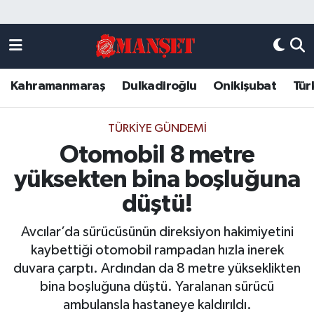
Künye
Kahramanmaraş Nöbetçi Eczaneler
Kahramanmaraş
Dulkadiroğlu
Onikişubat
Tür
DULKADİROĞLU
Kahramanmaraş Hava Durumu
KAHRAMANMARAŞ
Kahramanmaraş Trafik Yoğunluk Haritası
TÜRKIYE GÜNDEMI
Otomobil 8 metre
ONİKİŞUBAT
Süper Lig Puan Durumu ve Fikstür
yüksekten bina boşluğuna
ÖZEL HABER
Tüm Manşetler
düştü!
Avcılar’da sürücüsünün direksiyon hakimiyetini
Künye
Son Dakika Haberleri
kaybettiği otomobil rampadan hızla inerek
duvara çarptı. Ardından da 8 metre yükseklikten
Haber Arşivi
bina boşluğuna düştü. Yaralanan sürücü
ambulansla hastaneye kaldırıldı.