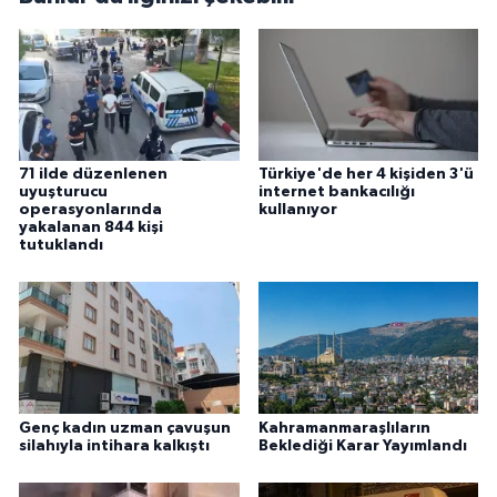
71 ilde düzenlenen
Türkiye'de her 4 kişiden 3'ü
uyuşturucu
internet bankacılığı
operasyonlarında
kullanıyor
yakalanan 844 kişi
tutuklandı
Genç kadın uzman çavuşun
Kahramanmaraşlıların
silahıyla intihara kalkıştı
Beklediği Karar Yayımlandı