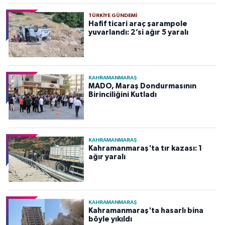
TÜRKIYE GÜNDEMI
Hafif ticari araç şarampole
yuvarlandı: 2’si ağır 5 yaralı
KAHRAMANMARAŞ
MADO, Maraş Dondurmasının
Birinciliğini Kutladı
KAHRAMANMARAŞ
Kahramanmaraş'ta tır kazası: 1
ağır yaralı
KAHRAMANMARAŞ
Kahramanmaraş'ta hasarlı bina
böyle yıkıldı