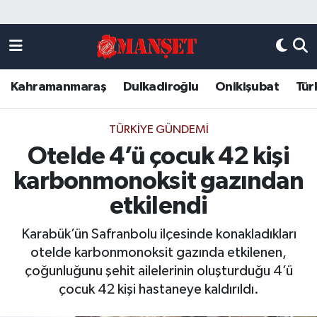
Künye
Kahramanmaraş Nöbetçi Eczaneler
Kahramanmaraş
Dulkadiroğlu
Onikişubat
Tür
DULKADİROĞLU
Kahramanmaraş Hava Durumu
KAHRAMANMARAŞ
Kahramanmaraş Trafik Yoğunluk Haritası
TÜRKIYE GÜNDEMI
Otelde 4’ü çocuk 42 kişi
ONİKİŞUBAT
Süper Lig Puan Durumu ve Fikstür
karbonmonoksit gazından
ÖZEL HABER
Tüm Manşetler
etkilendi
Karabük’ün Safranbolu ilçesinde konakladıkları
Künye
Son Dakika Haberleri
otelde karbonmonoksit gazında etkilenen,
çoğunluğunu şehit ailelerinin oluşturduğu 4’ü
Haber Arşivi
çocuk 42 kişi hastaneye kaldırıldı.