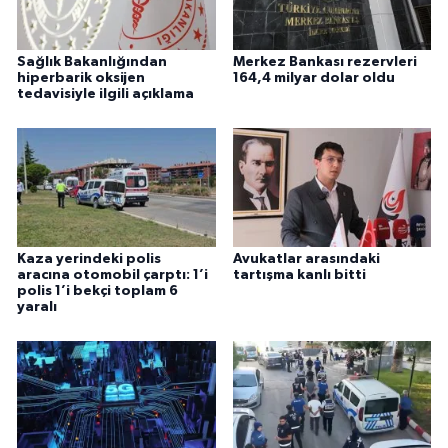
Sağlık Bakanlığından
Merkez Bankası rezervleri
hiperbarik oksijen
164,4 milyar dolar oldu
tedavisiyle ilgili açıklama
Kaza yerindeki polis
Avukatlar arasındaki
aracına otomobil çarptı: 1’i
tartışma kanlı bitti
polis 1’i bekçi toplam 6
yaralı