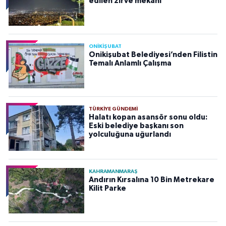
edilen zirve mekanı
ONİKİŞUBAT
Onikişubat Belediyesi’nden Filistin
Temalı Anlamlı Çalışma
TÜRKIYE GÜNDEMI
Halatı kopan asansör sonu oldu:
Eski belediye başkanı son
yolculuğuna uğurlandı
KAHRAMANMARAŞ
Andırın Kırsalına 10 Bin Metrekare
Kilit Parke