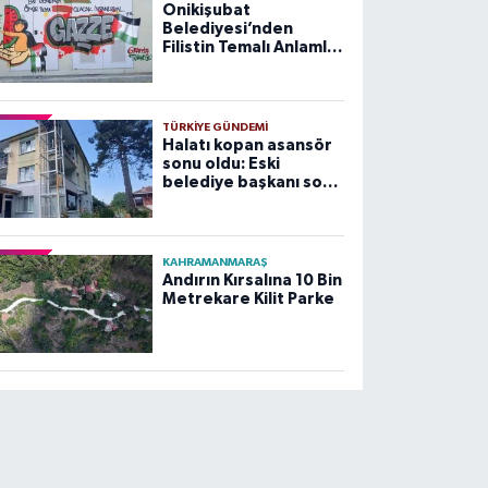
Onikişubat
Belediyesi’nden
Filistin Temalı Anlamlı
Çalışma
TÜRKIYE GÜNDEMI
Halatı kopan asansör
sonu oldu: Eski
belediye başkanı son
yolculuğuna uğurlandı
KAHRAMANMARAŞ
Andırın Kırsalına 10 Bin
Metrekare Kilit Parke