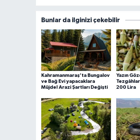
Bunlar da ilginizi çekebilir
Kahramanmaraş’ta Bungalov
Yazın Göz
ve Bağ Evi yapacaklara
Tezgâhlar
Müjde! Arazi Şartları Değişti
200 Lira