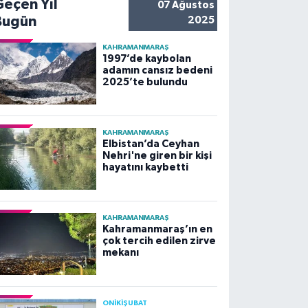
Geçen Yıl
07 Ağustos
Bugün
2025
KAHRAMANMARAŞ
1997’de kaybolan
adamın cansız bedeni
2025’te bulundu
KAHRAMANMARAŞ
Elbistan’da Ceyhan
Nehri'ne giren bir kişi
hayatını kaybetti
KAHRAMANMARAŞ
Kahramanmaraş’ın en
çok tercih edilen zirve
mekanı
ONİKİŞUBAT