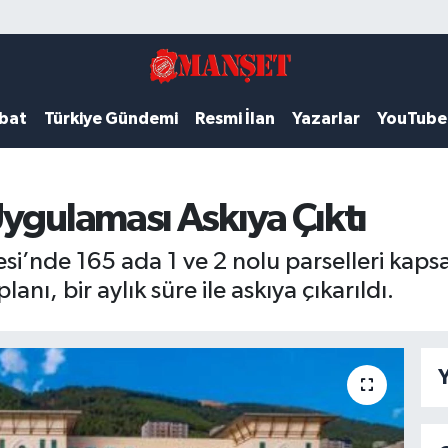
ubat
Türkiye Gündemi
Resmi İlan
Yazarlar
YouTube
ygulaması Askıya Çıktı
esi’nde 165 ada 1 ve 2 nolu parselleri kap
anı, bir aylık süre ile askıya çıkarıldı.
Y