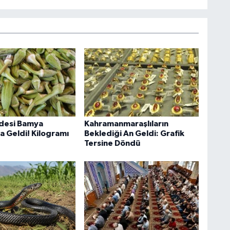
desi Bamya
Kahramanmaraşlıların
a Geldi! Kilogramı
Beklediği An Geldi: Grafik
Tersine Döndü