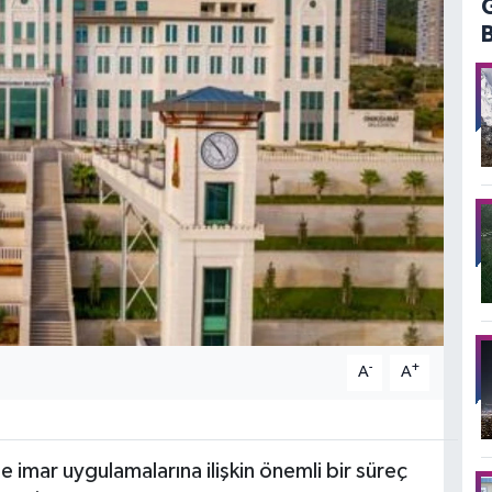
-
+
A
A
imar uygulamalarına ilişkin önemli bir süreç