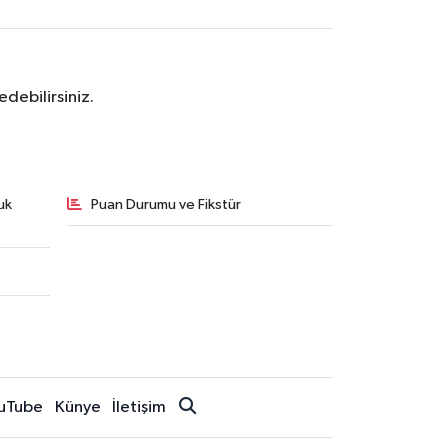
debilirsiniz.
uk
Puan Durumu ve Fikstür
uTube
Künye
İletişim