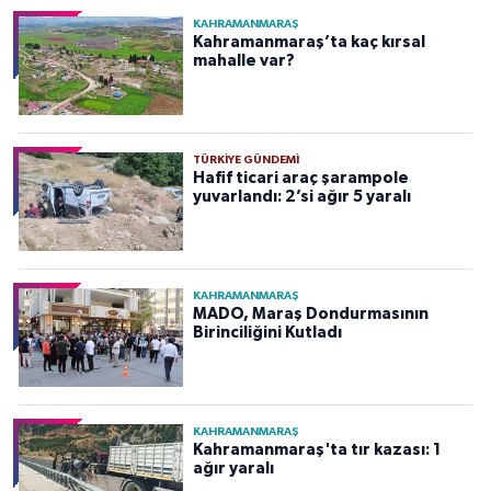
KAHRAMANMARAŞ
Kahramanmaraş’ta kaç kırsal
mahalle var?
TÜRKIYE GÜNDEMI
Hafif ticari araç şarampole
yuvarlandı: 2’si ağır 5 yaralı
KAHRAMANMARAŞ
MADO, Maraş Dondurmasının
Birinciliğini Kutladı
KAHRAMANMARAŞ
Kahramanmaraş'ta tır kazası: 1
ağır yaralı