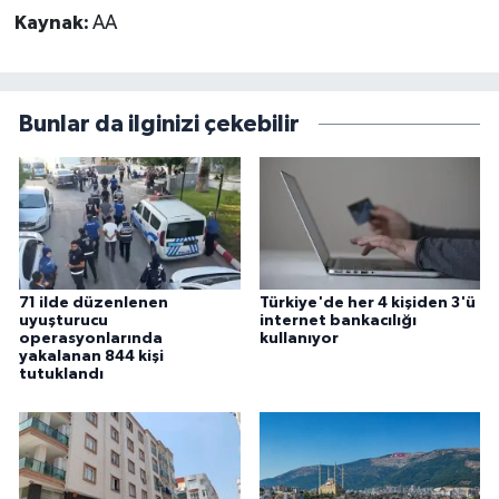
Kaynak:
AA
Bunlar da ilginizi çekebilir
71 ilde düzenlenen
Türkiye'de her 4 kişiden 3'ü
uyuşturucu
internet bankacılığı
operasyonlarında
kullanıyor
yakalanan 844 kişi
tutuklandı