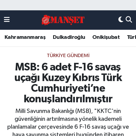
Künye
Kahramanmaraş Nöbetçi Eczaneler
Kahramanmaraş
Dulkadiroğlu
Onikişubat
Tür
DULKADİROĞLU
Kahramanmaraş Hava Durumu
KAHRAMANMARAŞ
Kahramanmaraş Trafik Yoğunluk Haritası
TÜRKIYE GÜNDEMI
MSB: 6 adet F-16 savaş
ONİKİŞUBAT
Süper Lig Puan Durumu ve Fikstür
uçağı Kuzey Kıbrıs Türk
ÖZEL HABER
Tüm Manşetler
Cumhuriyeti’ne
konuşlandırılmıştır
Künye
Son Dakika Haberleri
Milli Savunma Bakanlığı (MSB), "KKTC'nin
Haber Arşivi
güvenliğinin artırılmasına yönelik kademeli
planlamalar çerçevesinde 6 F-16 savaş uçağı ve
hava savunma sistemleri bugünden itibaren