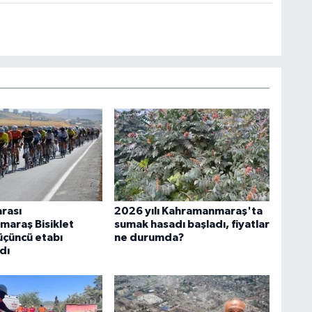
arası
2026 yılı Kahramanmaraş'ta
araş Bisiklet
sumak hasadı başladı, fiyatlar
 üçüncü etabı
ne durumda?
dı