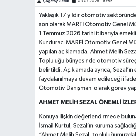
Çağatay Gedik
03.07.2026 - 10:55
Yaklaşık 17 yıldır otomotiv sektöründe
son olarak MARFİ Otomotiv Genel Mü
1 Temmuz 2026 tarihi itibarıyla emekliy
Kunduracı MARFİ Otomotiv Genel Müdü
yapılan açıklamada, Ahmet Melih Seza
Topluluğu bünyesinde otomotiv süreçl
belirtildi. Açıklamada ayrıca, Sezal’ın
faydalanılmaya devam edileceği ifade 
Otomotiv Danışmanı olarak görev yapac
AHMET MELİH SEZAL ÖNEMLİ İZLE
Konuya ilişkin değerlendirmede bulun
İsmail Kurtul, Sezal’ın kuruma sağladığ
“Ahmet Melih Sezal, topluluğumuzdaki y