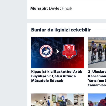
Muhabir:
Devlet Fındık
Bunlar da ilginizi çekebilir
Kipaş İstiklal Basketbol Artık
3. Uluslar
Büyükşehir Çatısı Altında
Kahramanm
Mücadele Edecek
Yarışı'nın
tamamlan