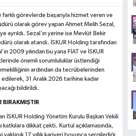
 farklı görevlerde başarıyla hizmet veren ve
dürü olarak görev yapan Ahmet Melih Sezal,
e ayrıldı. Sezal’ın yerine ise Mevlüt Bekir
rü olarak atandı. İSKUR Holding tarafından
l’ın 2009 yılından bu yana FİAT ve İSKUR
erinde önemli sorumluluklar üstlendiği
 emekliliğinin ardından da tecrübelerinden
edilerek, 31 Aralık 2026 tarihine kadar
ağı bildirildi.
R BIRAKMIŞTIR
an İSKUR Holding Yönetim Kurulu Başkan Vekili
ı katkılara dikkat çekti. Kurtul açıklamasında,
aklaşık 17 yıllık kariyeri boyunca sergilediği