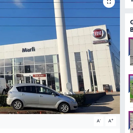
-
+
A
A