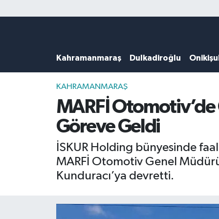
Künye
Kahramanmaraş Nöbetçi Eczaneler
Kahramanmaraş
Dulkadiroğlu
Onikiş
DULKADİROĞLU
Kahramanmaraş Hava Durumu
KAHRAMANMARAŞ
Kahramanmaraş Trafik Yoğunluk Haritası
KAHRAMANMARAŞ
MARFİ Otomotiv’de G
ONİKİŞUBAT
Süper Lig Puan Durumu ve Fikstür
Göreve Geldi
ÖZEL HABER
Tüm Manşetler
İSKUR Holding bünyesinde faal
MARFİ Otomotiv Genel Müdürü A
Künye
Son Dakika Haberleri
Kunduracı’ya devretti.
Haber Arşivi