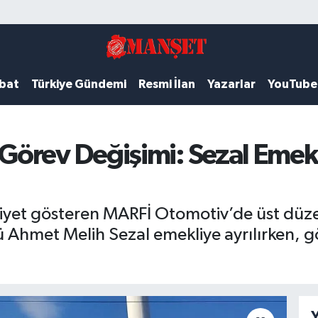
ubat
Türkiye Gündemi
Resmi İlan
Yazarlar
YouTube
örev Değişimi: Sezal Emekl
iyet gösteren MARFİ Otomotiv’de üst düzey
hmet Melih Sezal emekliye ayrılırken, gö
Y