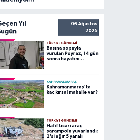
Geçen Yıl
06 Ağustos
Bugün
2025
TÜRKIYE GÜNDEMI
Başına sopayla
vurulan Poyraz, 14 gün
sonra hayatını
kaybetti
KAHRAMANMARAŞ
Kahramanmaraş’ta
kaç kırsal mahalle var?
TÜRKIYE GÜNDEMI
Hafif ticari araç
şarampole yuvarlandı:
2’si ağır 5 yaralı