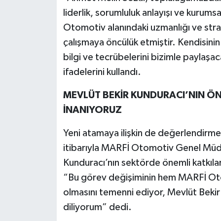
liderlik, sorumluluk anlayışı ve kurumsa
Otomotiv alanındaki uzmanlığı ve stra
çalışmaya öncülük etmiştir. Kendisini
bilgi ve tecrübelerini bizimle payla
ifadelerini kullandı.
MEVLÜT BEKİR KUNDURACI’NIN Ö
İNANIYORUZ
Yeni atamaya ilişkin de değerlendirm
itibarıyla MARFİ Otomotiv Genel Müdü
Kunduracı’nın sektörde önemli katkılar 
“Bu görev değişiminin hem MARFİ Oto
olmasını temenni ediyor, Mevlüt Bekir
diliyorum” dedi.