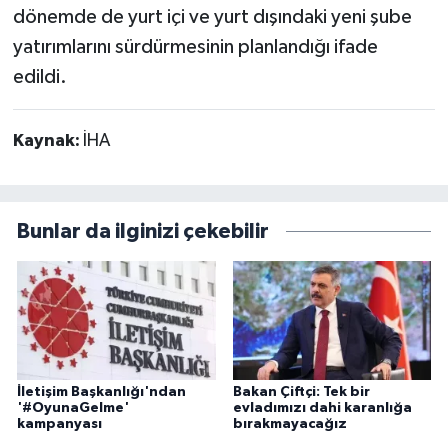
dönemde de yurt içi ve yurt dışındaki yeni şube
yatırımlarını sürdürmesinin planlandığı ifade
edildi.
Kaynak:
İHA
Bunlar da ilginizi çekebilir
İletişim Başkanlığı'ndan
Bakan Çiftçi: Tek bir
'#OyunaGelme'
evladımızı dahi karanlığa
kampanyası
bırakmayacağız