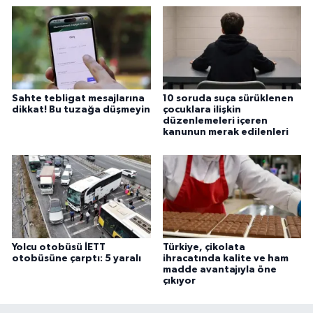
Sahte tebligat mesajlarına
10 soruda suça sürüklenen
dikkat! Bu tuzağa düşmeyin
çocuklara ilişkin
düzenlemeleri içeren
kanunun merak edilenleri
Yolcu otobüsü İETT
Türkiye, çikolata
otobüsüne çarptı: 5 yaralı
ihracatında kalite ve ham
madde avantajıyla öne
çıkıyor