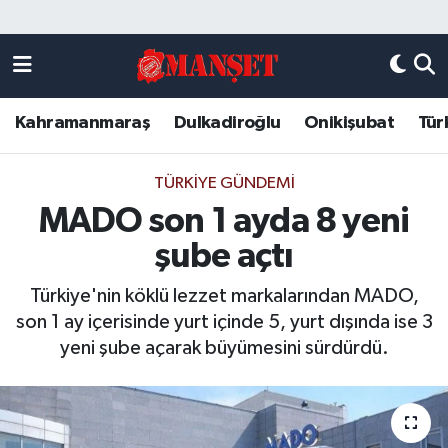
Künye
Kahramanmaraş Nöbetçi Eczaneler
Kahramanmaraş
Dulkadiroğlu
Onikişubat
Tür
DULKADİROĞLU
Kahramanmaraş Hava Durumu
KAHRAMANMARAŞ
Kahramanmaraş Trafik Yoğunluk Haritası
TÜRKIYE GÜNDEMI
MADO son 1 ayda 8 yeni
ONİKİŞUBAT
Süper Lig Puan Durumu ve Fikstür
şube açtı
ÖZEL HABER
Tüm Manşetler
Türkiye'nin köklü lezzet markalarından MADO,
son 1 ay içerisinde yurt içinde 5, yurt dışında ise 3
Künye
Son Dakika Haberleri
yeni şube açarak büyümesini sürdürdü.
Haber Arşivi