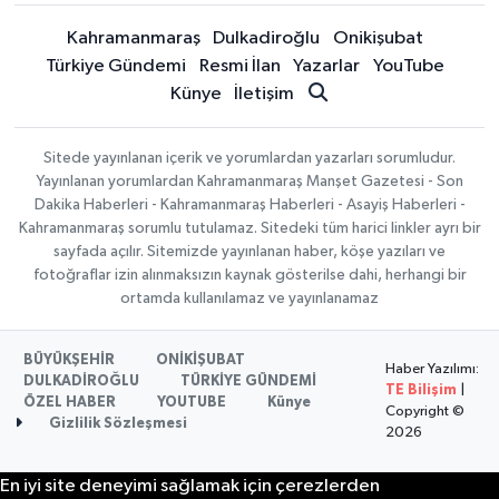
Kahramanmaraş
Dulkadiroğlu
Onikişubat
Türkiye Gündemi
Resmi İlan
Yazarlar
YouTube
Künye
İletişim
Sitede yayınlanan içerik ve yorumlardan yazarları sorumludur.
Yayınlanan yorumlardan Kahramanmaraş Manşet Gazetesi - Son
Dakika Haberleri - Kahramanmaraş Haberleri - Asayiş Haberleri -
Kahramanmaraş sorumlu tutulamaz. Sitedeki tüm harici linkler ayrı bir
sayfada açılır. Sitemizde yayınlanan haber, köşe yazıları ve
fotoğraflar izin alınmaksızın kaynak gösterilse dahi, herhangi bir
ortamda kullanılamaz ve yayınlanamaz
BÜYÜKŞEHİR
ONİKİŞUBAT
Haber Yazılımı:
DULKADİROĞLU
TÜRKİYE GÜNDEMİ
TE Bilişim
|
ÖZEL HABER
YOUTUBE
Künye
Copyright ©
Gizlilik Sözleşmesi
2026
En iyi site deneyimi sağlamak için çerezlerden