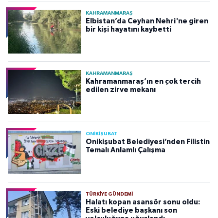
KAHRAMANMARAŞ
Elbistan’da Ceyhan Nehri'ne giren
bir kişi hayatını kaybetti
KAHRAMANMARAŞ
Kahramanmaraş’ın en çok tercih
edilen zirve mekanı
ONİKİŞUBAT
Onikişubat Belediyesi’nden Filistin
Temalı Anlamlı Çalışma
TÜRKIYE GÜNDEMI
Halatı kopan asansör sonu oldu:
Eski belediye başkanı son