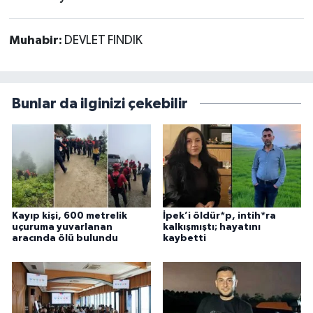
Muhabir:
DEVLET FINDIK
Bunlar da ilginizi çekebilir
Kayıp kişi, 600 metrelik
İpek’i öldür*p, intih*ra
uçuruma yuvarlanan
kalkışmıştı; hayatını
aracında ölü bulundu
kaybetti