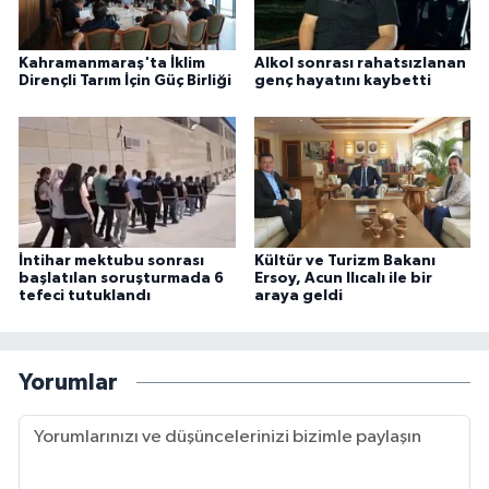
Kahramanmaraş'ta İklim
Alkol sonrası rahatsızlanan
Dirençli Tarım İçin Güç Birliği
genç hayatını kaybetti
İntihar mektubu sonrası
Kültür ve Turizm Bakanı
başlatılan soruşturmada 6
Ersoy, Acun Ilıcalı ile bir
tefeci tutuklandı
araya geldi
Yorumlar