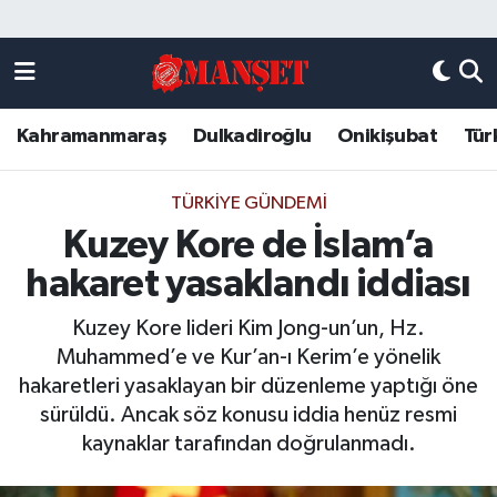
Künye
Kahramanmaraş Nöbetçi Eczaneler
Kahramanmaraş
Dulkadiroğlu
Onikişubat
Tür
DULKADİROĞLU
Kahramanmaraş Hava Durumu
KAHRAMANMARAŞ
Kahramanmaraş Trafik Yoğunluk Haritası
TÜRKIYE GÜNDEMI
Kuzey Kore de İslam’a
ONİKİŞUBAT
Süper Lig Puan Durumu ve Fikstür
hakaret yasaklandı iddiası
ÖZEL HABER
Tüm Manşetler
Kuzey Kore lideri Kim Jong-un’un, Hz.
Muhammed’e ve Kur’an-ı Kerim’e yönelik
Künye
Son Dakika Haberleri
hakaretleri yasaklayan bir düzenleme yaptığı öne
sürüldü. Ancak söz konusu iddia henüz resmi
Haber Arşivi
kaynaklar tarafından doğrulanmadı.